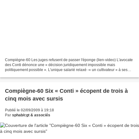
Compiègne-60 Les juges refusent de passer l'éponge (lien-video) L'avocate
des Conti dénonce une « décision juridiquement impossible mais
politiquement possible ». L'unique salarié relaxé -« un cultivateur » à ses
heures perdues, plaisante Xavier Mathieu-...
Compiègne-60 Six « Conti » écopent de trois à
cinq mois avec sursis
Publié le 02/09/2009 à 19:18
Par
sphab/cgt & associés