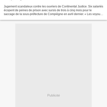
Jugement scandaleux contre les ouvriers de Continental Justice. Six salariés
écopent de peines de prison avec sursis de trois à cinq mois pour le
saccage de la sous-préfecture de Compiègne en avril dernier. « Les voyous,
c’est pas nous ! » Très en colère,...
Publicité