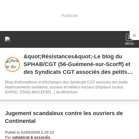
Publicité
MENU
&quot;Résistances&quot;-Le blog du
SPHAB/CGT (56-Guémené-sur-Scorff) et
des Syndicats CGT associés des petits
établissements sanitaires, sociaux et
Blog d'informations et d'échanges des Syndicats CGT associés des petits
médico-sociaux du Morbihan qui
établissements sanitaires, sociaux et médico-sociaux (hôpitaux locaux,
EHPAD, SSIAD,MAS,EPMS...) du Morbihan
résistent à la casse
Jugement scandaleux contre les ouvriers de
Continental
Publié le 02/09/2009 à 20:32
Par
sphab/cgt & associés