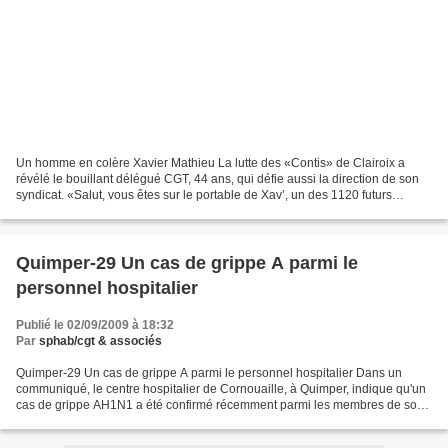
Un homme en colère Xavier Mathieu La lutte des «Contis» de Clairoix a
révélé le bouillant délégué CGT, 44 ans, qui défie aussi la direction de son
syndicat. «Salut, vous êtes sur le portable de Xav’, un des 1120 futurs
chômeurs de chez Continental. Ben...
Quimper-29 Un cas de grippe A parmi le
personnel hospitalier
Publié le 02/09/2009 à 18:32
Par
sphab/cgt & associés
Quimper-29 Un cas de grippe A parmi le personnel hospitalier Dans un
communiqué, le centre hospitalier de Cornouaille, à Quimper, indique qu'un
cas de grippe AH1N1 a été confirmé récemment parmi les membres de son
personnel. «Les symptômes de grippe sont...