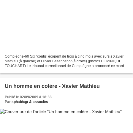
Compiègne-60 Six "contis' écopent de trois à cinq mois avec sursis Xavier
Mathieu (à gauche) et Olivier Besancenot (à droite) (photos DOMINIQUE
TOUCHART) Le tribunal correctionnel de Compiègne a prononcé ce mardi
matin des peines allant de trois à cinq...
Un homme en colère - Xavier Mathieu
Publié le 02/09/2009 à 18:38
Par
sphab/cgt & associés