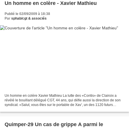
Un homme en colère - Xavier Mathieu
Publié le 02/09/2009 à 18:38
Par
sphab/cgt & associés
Un homme en colère Xavier Mathieu La lutte des «Contis» de Clairoix a
révélé le bouillant délégué CGT, 44 ans, qui défie aussi la direction de son
syndicat. «Salut, vous êtes sur le portable de Xav’, un des 1120 futurs
chômeurs de chez Continental. Ben...
Quimper-29 Un cas de grippe A parmi le