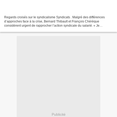
Regards croisés sur le syndicalisme Syndicats . Malgré des différences
d’approches face à la crise, Bernard Thibault et François Chérèque
considèrent urgent de rapprocher l’action syndicale du salarié. « Je
remarque que les attentes vis-à-vis du syndicalisme...
Publicité