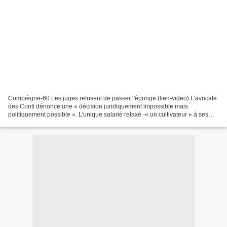
Compiègne-60 Les juges refusent de passer l'éponge (lien-video) L'avocate
des Conti dénonce une « décision juridiquement impossible mais
politiquement possible ». L'unique salarié relaxé -« un cultivateur » à ses
heures perdues, plaisante Xavier Mathieu-...