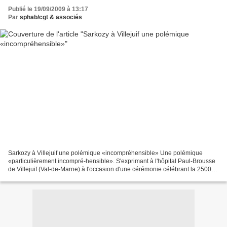
Publié le 19/09/2009 à 13:17
Par
sphab/cgt & associés
Sarkozy à Villejuif une polémique «incompréhensible» Une polémique
«particulièrement incompré-hensible». S'exprimant à l'hôpital Paul-Brousse
de Villejuif (Val-de-Marne) à l'occasion d'une cérémonie célébrant la 2500e
greffe de foie de l'établissement,...