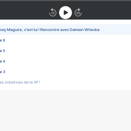
bey Maguire, c'est lui ! Rencontre avec Damien Witecka
e 6
e 5
e 4
e 3
s créatrices de la VF !
e 2
e 1
e Mektoub My Love arrive enfin ! Rencontre avec Shaïn Boumedine et Sal
i : après Toni en famille