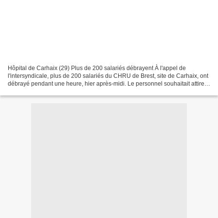
Hôpital de Carhaix (29) Plus de 200 salariés débrayent À l'appel de
l'intersyndicale, plus de 200 salariés du CHRU de Brest, site de Carhaix, ont
débrayé pendant une heure, hier après-midi. Le personnel souhaitait attirer
l'attention de la direction sur...