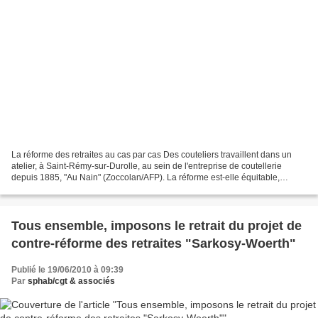
La réforme des retraites au cas par cas Des couteliers travaillent dans un
atelier, à Saint-Rémy-sur-Durolle, au sein de l'entreprise de coutellerie
depuis 1885, "Au Nain" (Zoccolan/AFP). La réforme est-elle équitable,
comme l’affirme le gouvernement,...
Tous ensemble, imposons le retrait du projet de
contre-réforme des retraites "Sarkosy-Woerth"
Publié le 19/06/2010 à 09:39
Par
sphab/cgt & associés