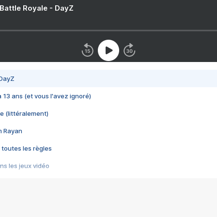
 Battle Royale - DayZ
 DayZ
 a 13 ans (et vous l'avez ignoré)
e (littéralement)
im Rayan
 toutes les règles
s les jeux vidéo
us choquant de Rockstar ? - Le scandale BULLY
e plus moche de Steam