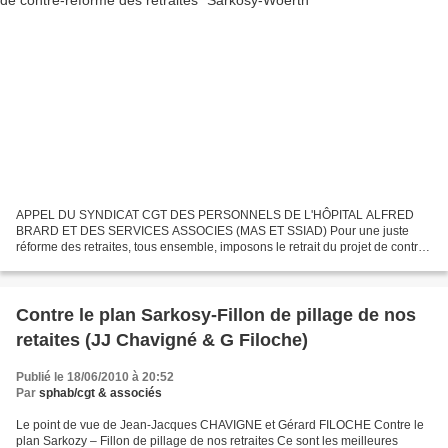
APPEL DU SYNDICAT CGT DES PERSONNELS DE L'HÔPITAL ALFRED
BRARD ET DES SERVICES ASSOCIES (MAS ET SSIAD) Pour une juste
réforme des retraites, tous ensemble, imposons le retrait du projet de contre-
réforme des retraites « Sarkosy-Woerth » Le secret de polichinelle...
Contre le plan Sarkosy-Fillon de pillage de nos
retaites (JJ Chavigné & G Filoche)
Publié le 18/06/2010 à 20:52
Par
sphab/cgt & associés
Le point de vue de Jean-Jacques CHAVIGNE et Gérard FILOCHE Contre le
plan Sarkozy – Fillon de pillage de nos retraites Ce sont les meilleures