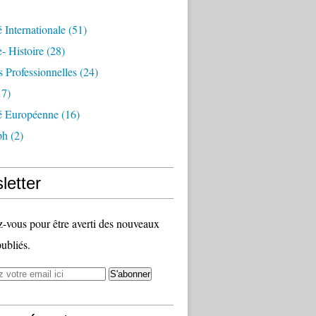
é Internationale
(51)
- Histoire
(28)
s Professionnelles
(24)
7)
té Européenne
(16)
ph
(2)
letter
vous pour être averti des nouveaux
publiés.