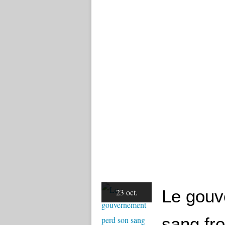
Le gouv
23 oct.
sang fr