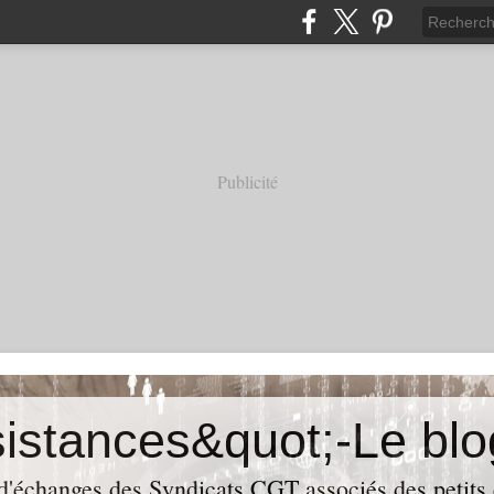
Publicité
 d'échanges des Syndicats CGT associés des petits