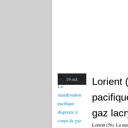
Lorient 
19 oct.
pacifiq
gaz lac
Lorient (56). La man