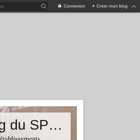
Connexion
+
Créer mon blog
&quot;Résistances&quot;-Le blog du SPHAB/CGT (56-Guémené-sur-Scorff) et des Syndicats CGT associés des petits établissements sanitaires, sociaux et médico-sociaux du Morbihan qui résistent à la casse
 établissements