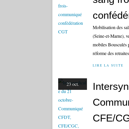
confédé
Mobilisation des sa
(Seine-et-Marne), v
mobiles Bousculés pa
réforme des retraites
LIRE LA SUITE
Intersyn
23 oct.
Commun
CFE/CG