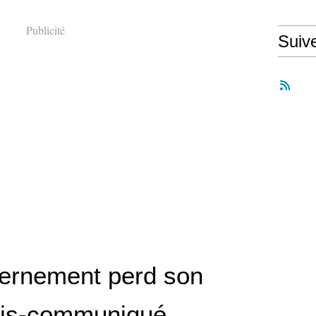
Publicité
Suiv
ernement perd son
ois-communiqué