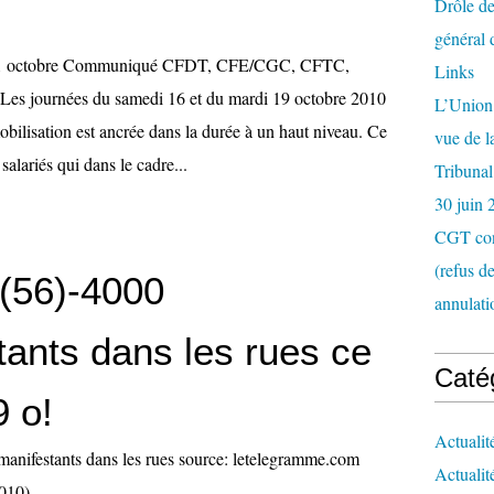
Drôle de
général 
 21 octobre Communiqué CFDT, CFE/CGC, CFTC,
Links
 journées du samedi 16 et du mardi 19 octobre 2010
L’Union 
bilisation est ancrée dans la durée à un haut niveau. Ce
vue de 
salariés qui dans le cadre...
Tribunal
30 juin 
CGT con
(refus d
 (56)-4000
annulati
tants dans les rues ce
Caté
9 o!
Actualit
manifestants dans les rues source: letelegramme.com
Actualit
2010)