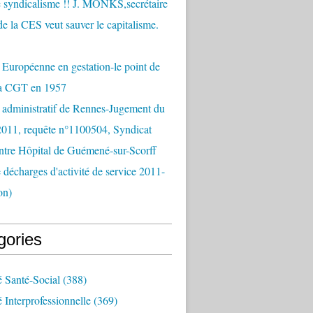
 syndicalisme !! J. MONKS,secrétaire
de la CES veut sauver le capitalisme.
Européenne en gestation-le point de
la CGT en 1957
 administratif de Rennes-Jugement du
2011, requête n°1100504, Syndicat
tre Hôpital de Guémené-sur-Scorff
e décharges d'activité de service 2011-
on)
gories
é Santé-Social
(388)
é Interprofessionnelle
(369)