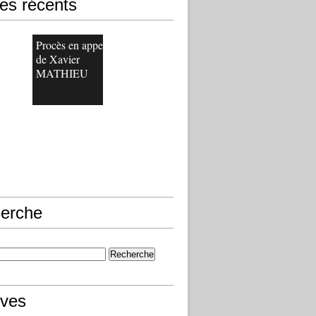
les récents
Procès en appel
de Xavier
MATHIEU
erche
ives