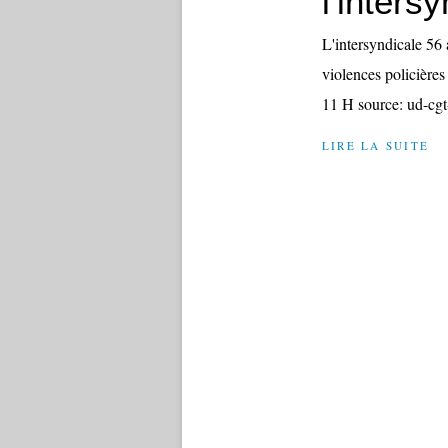
l'inters
L'intersyndicale 56 
violences policièr
11 H source: ud-cg
LIRE LA SUITE