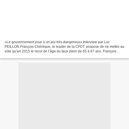
«Le gouvernement joue à un jeu très dangereux» Interview par Luc
PEILLON François Chérèque, le leader de la CFDT, propose de ne mettre au
vote qu’en 2015 le recul de l’âge du taux plein de 65 à 67 ans. François
Chérèque à l'Elysée, le 1er juillet 2009....