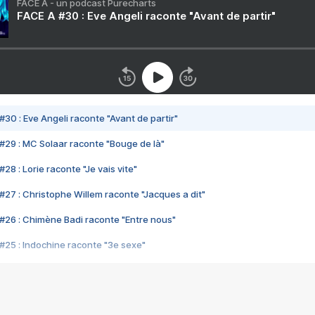
FACE A - un podcast Purecharts
FACE A #30 : Eve Angeli raconte "Avant de partir"
#30 : Eve Angeli raconte "Avant de partir"
#29 : MC Solaar raconte "Bouge de là"
28 : Lorie raconte "Je vais vite"
#27 : Christophe Willem raconte "Jacques a dit"
#26 : Chimène Badi raconte "Entre nous"
#25 : Indochine raconte "3e sexe"
#24 : Zaho raconte "C'est chelou"
#23 : Patrick Bruel raconte "Au café des délices"