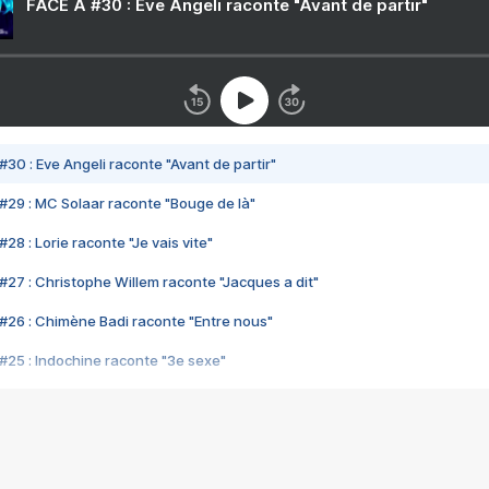
FACE A #30 : Eve Angeli raconte "Avant de partir"
#30 : Eve Angeli raconte "Avant de partir"
#29 : MC Solaar raconte "Bouge de là"
28 : Lorie raconte "Je vais vite"
#27 : Christophe Willem raconte "Jacques a dit"
#26 : Chimène Badi raconte "Entre nous"
#25 : Indochine raconte "3e sexe"
#24 : Zaho raconte "C'est chelou"
#23 : Patrick Bruel raconte "Au café des délices"
#22 : Kyo raconte "Le chemin"