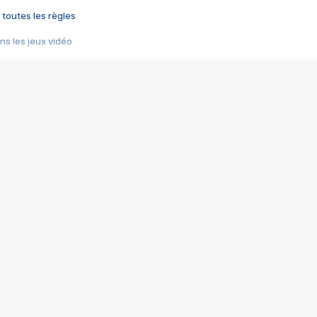
 toutes les règles
s les jeux vidéo
us choquant de Rockstar ? - Le scandale BULLY
e plus moche de Steam
du RÊVE tourne au CAUCHEMAR
pendant 8 heures
it… à tort
umiliés par un jeu vidéo
ire - Final Fantasy 8
ti un empire - Age of Empires
story DOFUS
tard, il crée l'un des pires jeux de tous les temps, MindsEye.