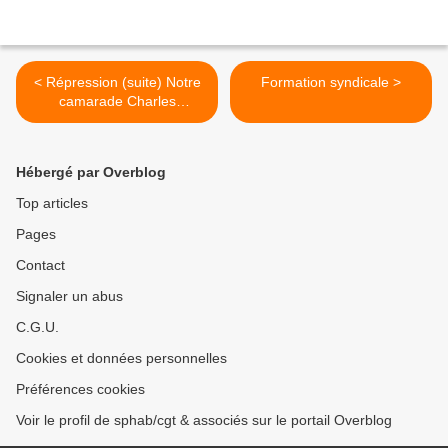
< Répression (suite) Notre
Formation syndicale >
camarade Charles
HOAREAU, placé en garde
à vue, puis….…libéré et
traduit en justice !
Hébergé par Overblog
Top articles
Pages
Contact
Signaler un abus
C.G.U.
Cookies et données personnelles
Préférences cookies
Voir le profil de sphab/cgt & associés sur le portail Overblog