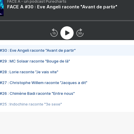
FACE A - un podcast Purecharts
FACE A #30 : Eve Angeli raconte "Avant de partir"
#30 : Eve Angeli raconte "Avant de partir"
#29 : MC Solaar raconte "Bouge de là"
28 : Lorie raconte "Je vais vite"
#27 : Christophe Willem raconte "Jacques a dit"
#26 : Chimène Badi raconte "Entre nous"
#25 : Indochine raconte "3e sexe"
#24 : Zaho raconte "C'est chelou"
#23 : Patrick Bruel raconte "Au café des délices"