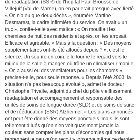
de réadaptation (SSR) de l'hôpital Paul-Brousse de
Villejuif (Val-de-Marne), on en parlerait presque avec fierté.
« On n'a eu que deux décès », énumère Martine
Desmarest, la cadre infirmière du service. On avait « un
truc », confie-t-elle avec malice : « On mouillait les
chemises de nuit des résidents et après, on les arrosait.
Efficace et agréable. » Mais à la question : « Des moyens
supplémentaires ont-ils été alloués depuis ? », c'est le
silence. Un sourire en coin, elle tourne le regard vers le
milieu de la salle à manger, où trône un climatiseur mobile.
« On a aussi eu des ventilateurs pour les chambres »,
précise-t-elle, pour seule réponse. « Depuis l'été 2003, la
situation n'a pas beaucoup évolué », admet le docteur
Christophe Trivalle, adjoint du chef du pôle vieillissement,
réadaptation et accompagnement et responsable des
unités de soins de longue durée (SLD) et de soins de suite
et de rééducation (SSR) Alzheimer. « Les plans annoncés
ont peut-être donné des moyens ponctuels, mais ils sont
tellement dilués qu'on n'en voit quasiment jamais la
couleur, sans compter les plans d'économies qui nous
reprennent le peu qu'on reçoit », observe même ce dernier.