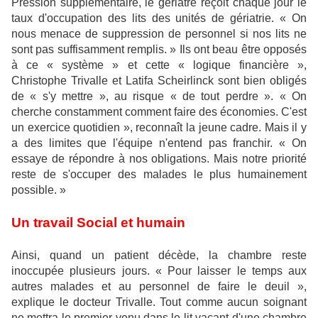
Pression supplémentaire, le gériatre reçoit chaque jour le
taux d'occupation des lits des unités de gériatrie. « On
nous menace de suppression de personnel si nos lits ne
sont pas suffisamment remplis. » Ils ont beau être opposés
à ce « système » et cette « logique financière »,
Christophe Trivalle et Latifa Scheirlinck sont bien obligés
de « s'y mettre », au risque « de tout perdre ». « On
cherche constamment comment faire des économies. C'est
un exercice quotidien », reconnaît la jeune cadre. Mais il y
a des limites que l'équipe n'entend pas franchir. « On
essaye de répondre à nos obligations. Mais notre priorité
reste de s'occuper des malades le plus humainement
possible. »
Un travail Social et humain
Ainsi, quand un patient décède, la chambre reste
inoccupée plusieurs jours. « Pour laisser le temps aux
autres malades et au personnel de faire le deuil »,
explique le docteur Trivalle. Tout comme aucun soignant
ne mettra le premier venu dans le lit vacant d'une chambre