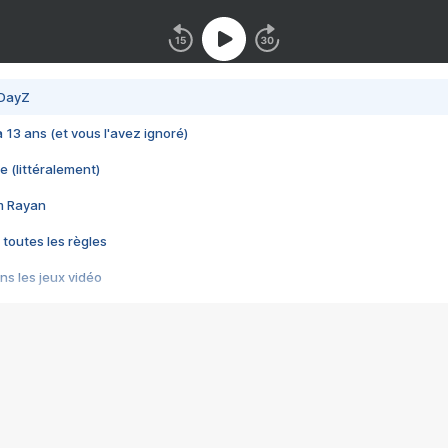
 DayZ
 a 13 ans (et vous l'avez ignoré)
e (littéralement)
im Rayan
 toutes les règles
s les jeux vidéo
us choquant de Rockstar ? - Le scandale BULLY
e plus moche de Steam
du RÊVE tourne au CAUCHEMAR
pendant 8 heures