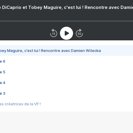
 DiCaprio et Tobey Maguire, c'est lui ! Rencontre avec Dam
bey Maguire, c'est lui ! Rencontre avec Damien Witecka
e 6
e 5
e 4
e 3
s créatrices de la VF !
e 2
e 1