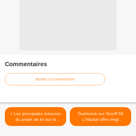
Commentaires
Ajouter un commentaire
< Les principales mesures
Guémené-sur-Scorff-56
du projet de loi sur la
L'hôpital offre vingt
mobilité des fonctionnaires
chambres médicales pour
le Togo – >