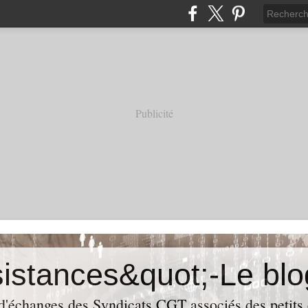
Publicité
 d'échanges des Syndicats CGT associés des petits