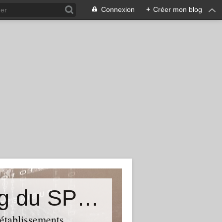
Connexion
+
Créer mon blog
&quot;Résistances&quot;-Le blog du SPHAB/CGT (56-Guémené-sur-Scorff) et des Syndicats CGT associés des petits établissements sanitaires, sociaux et médico-sociaux du Morbihan qui résistent à la casse
 établissements