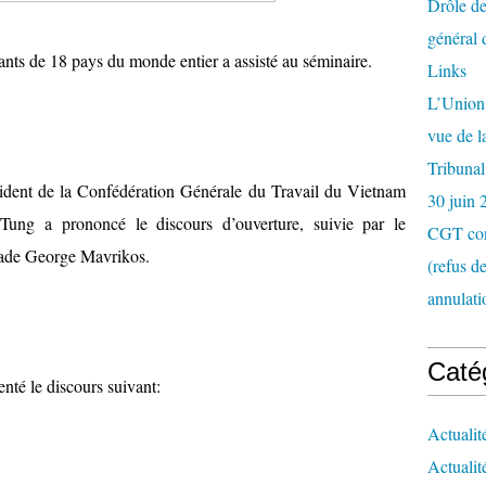
Drôle de
général 
ants de 18 pays du monde entier a assisté au séminaire.
Links
L’Union 
vue de 
Tribunal
ésident de la Confédération Générale du Travail du Vietnam
30 juin 
ng a prononcé le discours d’ouverture, suivie par le
CGT con
rade George Mavrikos.
(refus d
annulati
Caté
nté le discours suivant:
Actualit
Actualit