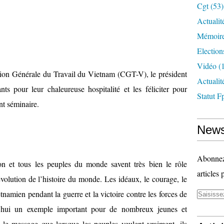
Cgt
(53)
Actualit
Mémoire
Election
Vidéo
(1
tion Générale du Travail du Vietnam (CGT-V), le président
Actuali
s pour leur chaleureuse hospitalité et les féliciter pour
Statut F
nt séminaire.
News
Abonnez-
ion et tous les peuples du monde savent très bien le rôle
articles 
volution de l’histoire du monde. Les idéaux, le courage, le
namien pendant la guerre et la victoire contre les forces de
rd’hui un exemple important pour de nombreux jeunes et
 le message que lorsque les peuples veulent vraiment, ils