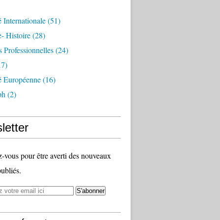
é Internationale
(51)
- Histoire
(28)
s Professionnelles
(24)
7)
té Européenne
(16)
ph
(2)
letter
vous pour être averti des nouveaux
publiés.