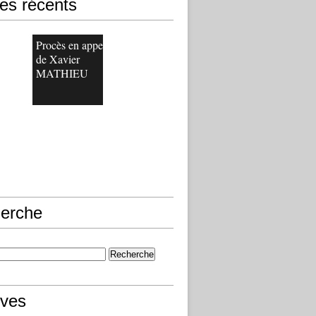
les récents
Procès en appel
de Xavier
MATHIEU
erche
ives