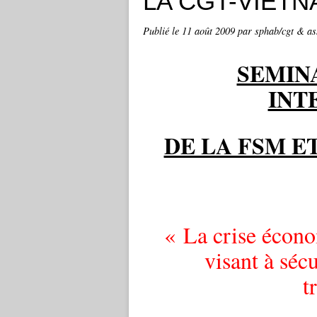
LA CGT-VIETN
Publié le
11 août 2009
par sphab/cgt & as
SEMIN
INT
DE LA FSM E
« La crise écono
visant à séc
t