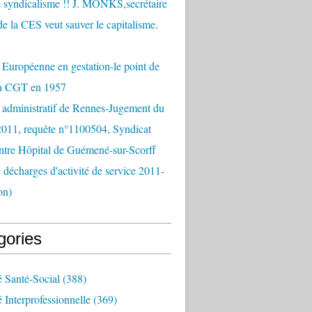
 syndicalisme !! J. MONKS,secrétaire
de la CES veut sauver le capitalisme.
Européenne en gestation-le point de
la CGT en 1957
 administratif de Rennes-Jugement du
2011, requête n°1100504, Syndicat
tre Hôpital de Guémené-sur-Scorff
e décharges d'activité de service 2011-
on)
gories
é Santé-Social
(388)
é Interprofessionnelle
(369)