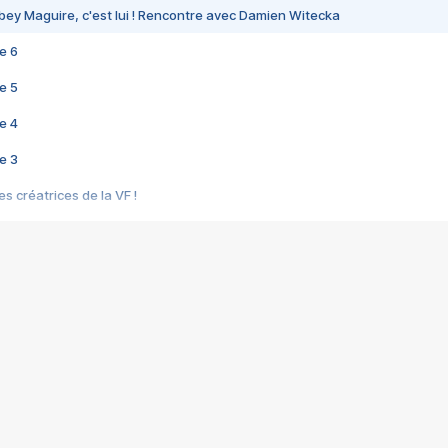
bey Maguire, c'est lui ! Rencontre avec Damien Witecka
e 6
e 5
e 4
e 3
s créatrices de la VF !
e 2
e 1
e Mektoub My Love arrive enfin ! Rencontre avec Shaïn Boumedine et Sal
i : après Toni en famille
elle réalise le bouleversant Dites lui que je l'aime
ais ! Rencontre autour de Vie privée de Rebecca Zlotowski
 de Marguerite, Grave... Rencontre avec Ella Rumpf