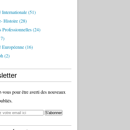
é Internationale
(51)
- Histoire
(28)
s Professionnelles
(24)
7)
té Européenne
(16)
ph
(2)
letter
vous pour être averti des nouveaux
publiés.