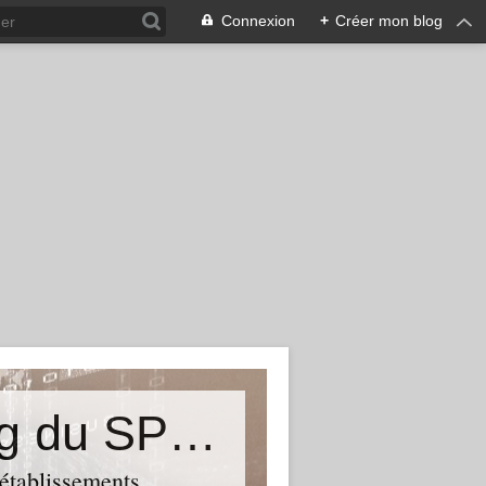
Connexion
+
Créer mon blog
&quot;Résistances&quot;-Le blog du SPHAB/CGT (56-Guémené-sur-Scorff) et des Syndicats CGT associés des petits établissements sanitaires, sociaux et médico-sociaux du Morbihan qui résistent à la casse
 établissements