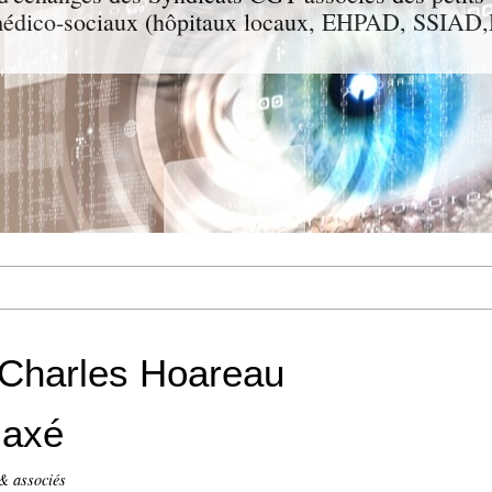
t médico-sociaux (hôpitaux locaux, EHPAD, SSIA
Charles Hoareau
laxé
& associés