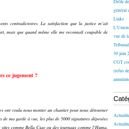
Drôle de
général 
Links
nts contradictoires. La satisfaction que la justice m’ait
L’Union 
art, mais que quand même elle me reconnaît coupable de
vue de 
.
Tribunal
30 juin 
CGT con
(refus d
rs ce jugement ?
annulati
Caté
res ont voulu nous monter un chantier pour nous détourner
Actualit
rs de ma garde à vue, les plus de 5000 signatures déposées
Actualit
des sites comme Bella Ciao ou des journaux comme l’Huma,