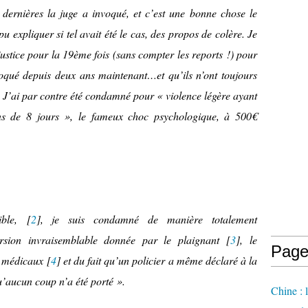
 dernières la juge a invoqué, et c’est une bonne chose le
 pu expliquer si tel avait été le cas, des propos de colère. Je
justice pour la 19ème fois (sans compter les reports !) pour
loqué depuis deux ans maintenant…et qu’ils n’ont toujours
. J’ai par contre été condamné pour « violence légère ayant
ins de 8 jours », le fameux choc psychologique, à 500€
ble, [
2
], je suis condamné de manière totalement
rsion invraisemblable donnée par le plaignant [
3
], le
Page
s médicaux [
4
] et du fait qu’un policier a même déclaré à la
u’aucun coup n’a été porté ».
Chine : 