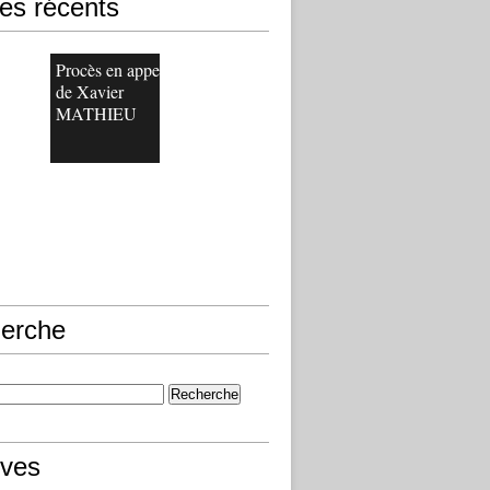
les récents
Procès en appel
de Xavier
MATHIEU
erche
ives