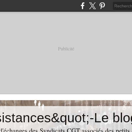
Publicité
 d'échanges des Syndicats CGT associés des petits