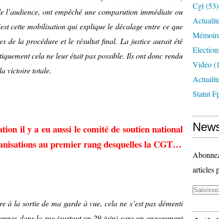
Cgt
(53)
 de l’audience, ont empêché une comparution immédiate ou
Actualit
t cette mobilisation qui explique le décalage entre ce que
Mémoire
es de la procédure et le résultat final. La justice aurait été
Election
tiquement cela ne leur était pas possible. Ils ont donc rendu
Vidéo
(1
 victoire totale.
Actuali
Statut F
News
ion il y a eu aussi le comité de soutien national
ganisations au premier rang desquelles la CGT…
Abonnez-
articles 
ire à la sortie de ma garde à vue, cela ne s’est pas démenti
onnes dans la rue (surtout un 29 juin) sans un engagement