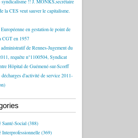
 syndicalisme !! J. MONKS,secrétaire
de la CES veut sauver le capitalisme.
Européenne en gestation-le point de
la CGT en 1957
 administratif de Rennes-Jugement du
2011, requête n°1100504, Syndicat
tre Hôpital de Guémené-sur-Scorff
e décharges d'activité de service 2011-
on)
gories
é Santé-Social
(388)
é Interprofessionnelle
(369)