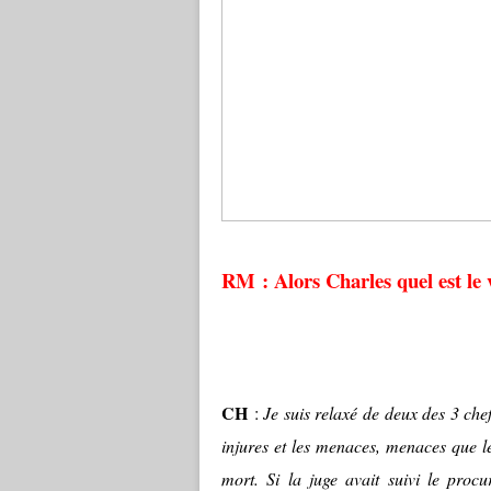
RM : Alors Charles quel est le v
CH
:
Je suis relaxé de deux des 3 che
injures et les menaces, menaces que l
mort. Si la juge avait suivi le procu