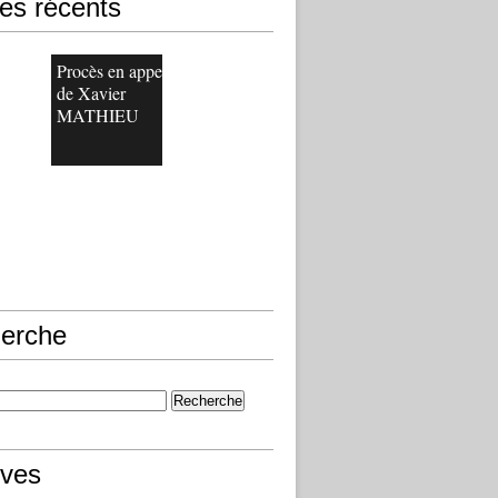
les récents
Procès en appel
de Xavier
MATHIEU
erche
ives