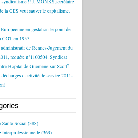
 syndicalisme !! J. MONKS,secrétaire
de la CES veut sauver le capitalisme.
Européenne en gestation-le point de
la CGT en 1957
 administratif de Rennes-Jugement du
2011, requête n°1100504, Syndicat
tre Hôpital de Guémené-sur-Scorff
e décharges d'activité de service 2011-
on)
gories
é Santé-Social
(388)
é Interprofessionnelle
(369)