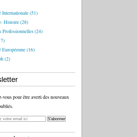
é Internationale
(51)
- Histoire
(28)
s Professionnelles
(24)
7)
té Européenne
(16)
ph
(2)
letter
vous pour être averti des nouveaux
publiés.