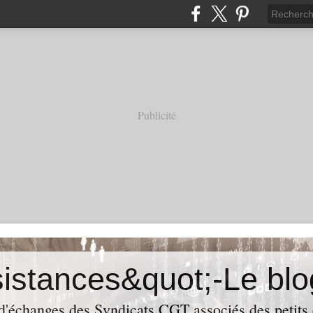
Publicité
 d'échanges des Syndicats CGT associés des petits