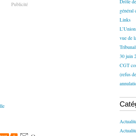
Drôle de
Publicité
général 
Links
L’Union 
vue de 
Tribunal
30 juin 
CGT con
(refus d
annulati
Caté
lle
Actualit
Actualit