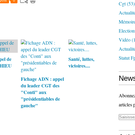
post
0
Cgt
(53)
Actualit
Mémoire
Election
Vidéo
(1
Actuali
Statut F
pel de
Santé, luttes,
THIEU
victoires....
News
Fichage ADN : appel
du leader CGT des
"Conti" aux
Abonnez-
"présidentiables de
articles 
gauche"