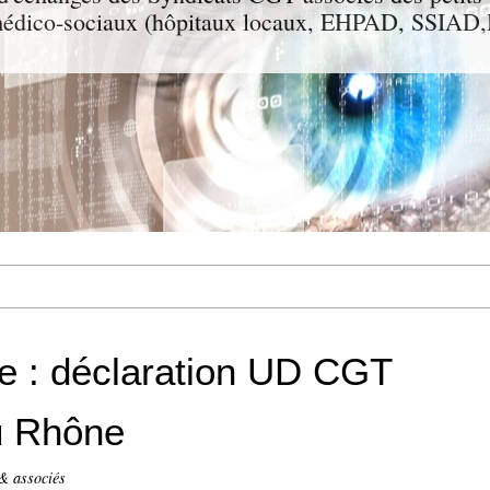
t médico-sociaux (hôpitaux locaux, EHPAD, SSIA
le : déclaration UD CGT
u Rhône
& associés