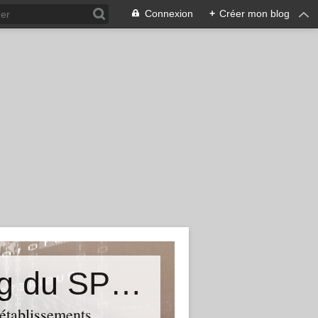
Connexion
+
Créer mon blog
&quot;Résistances&quot;-Le blog du SPHAB/CGT (56-Guémené-sur-Scorff) et des Syndicats CGT associés des petits établissements sanitaires, sociaux et médico-sociaux du Morbihan qui résistent à la casse
 établissements