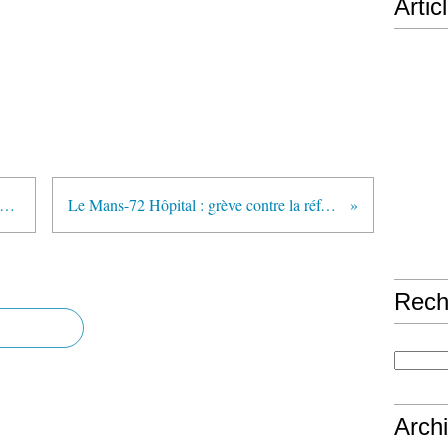
Artic
aire ADOMA Charles Hoareau partiellement relaxé
Le Mans-72 Hôpital : grève contre la réforme du temps de travail
Rech
Arch