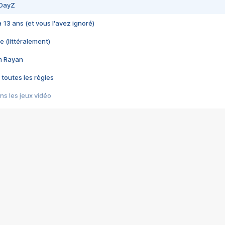
 DayZ
 a 13 ans (et vous l'avez ignoré)
e (littéralement)
im Rayan
 toutes les règles
s les jeux vidéo
us choquant de Rockstar ? - Le scandale BULLY
e plus moche de Steam
du RÊVE tourne au CAUCHEMAR
pendant 8 heures
it… à tort
umiliés par un jeu vidéo
ire - Final Fantasy 8