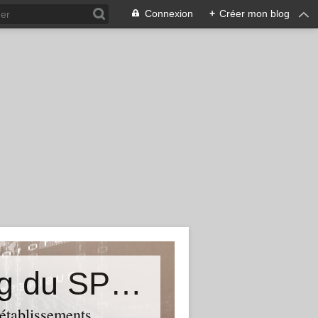
Connexion
+
Créer mon blog
&quot;Résistances&quot;-Le blog du SPHAB/CGT (56-Guémené-sur-Scorff) et des Syndicats CGT associés des petits établissements sanitaires, sociaux et médico-sociaux du Morbihan qui résistent à la casse
 établissements