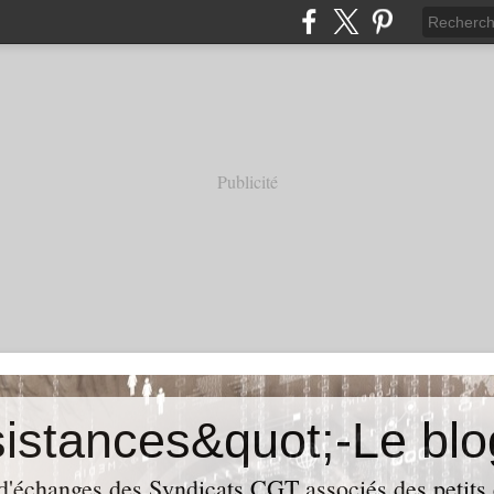
Publicité
 d'échanges des Syndicats CGT associés des petits