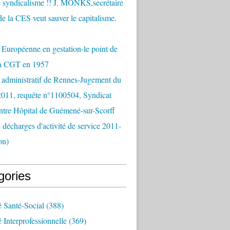
 syndicalisme !! J. MONKS,secrétaire
de la CES veut sauver le capitalisme.
Européenne en gestation-le point de
la CGT en 1957
 administratif de Rennes-Jugement du
2011, requête n°1100504, Syndicat
tre Hôpital de Guémené-sur-Scorff
e décharges d'activité de service 2011-
on)
gories
é Santé-Social
(388)
é Interprofessionnelle
(369)