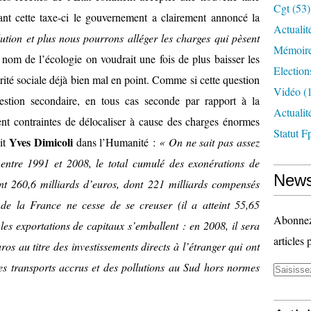
Cgt
(53)
ant cette taxe-ci le gouvernement a clairement annoncé la
Actualit
ution et plus nous pourrons alléger les charges qui pèsent
Mémoire
 nom de l’écologie on voudrait une fois de plus baisser les
Election
urité sociale déjà bien mal en point. Comme si cette question
Vidéo
(1
uestion secondaire, en tous cas seconde par rapport à la
Actuali
ient contraintes de délocaliser à cause des charges énormes
Statut F
Yves Dimicoli
it
dans l’Humanité :
« On ne sait pas assez
: entre 1991 et 2008, le total cumulé des exonérations de
News
eint 260,6 milliards d’euros, dont 221 milliards compensés
 de la France ne cesse de se creuser (il a atteint 55,65
Abonnez-
les exportations de capitaux s’emballent : en 2008, il sera
articles 
ros au titre des investissements directs à l’étranger qui ont
des transports accrus et des pollutions au Sud hors normes