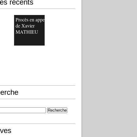
les récents
Procès en appel
de Xavier
MATHIEU
erche
ives