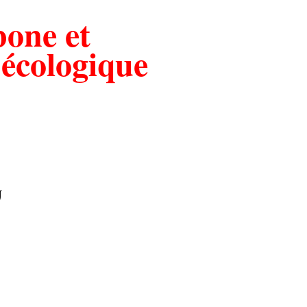
bone et
 écologique
U