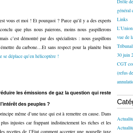
Drôle de
général 
Links
st vous et moi ! Et pourquoi ? Parce qu’il y a des experts
L’Union 
 conclu que plus nous paierons, moins nous gaspillerons
vue de 
mais c’est démontré par des spécialistes : nous gaspillons
Tribunal
 d’émettre du carbone…Et sans respect pour la planète bien
30 juin 
e se déplace qu’en hélicoptère !
CGT con
(refus d
annulati
réduire les émissions de gaz la question qui reste
Caté
’intérêt des peuples ?
e principe même d’une taxe qui est à remettre en cause. Dans
Actualit
plus injustes car frappant indistinctement les riches et les
Actualit
es recettes de l’Etat comment accepter une nouvelle taxe