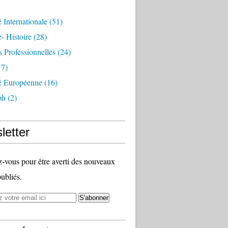
é Internationale
(51)
- Histoire
(28)
s Professionnelles
(24)
7)
té Européenne
(16)
ph
(2)
letter
vous pour être averti des nouveaux
publiés.