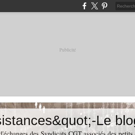
Publicité
 d'échanges des Syndicats CGT associés des petits