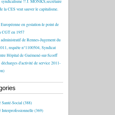
 syndicalisme !! J. MONKS,secrétaire
de la CES veut sauver le capitalisme.
Européenne en gestation-le point de
la CGT en 1957
 administratif de Rennes-Jugement du
2011, requête n°1100504, Syndicat
tre Hôpital de Guémené-sur-Scorff
e décharges d'activité de service 2011-
on)
gories
é Santé-Social
(388)
é Interprofessionnelle
(369)