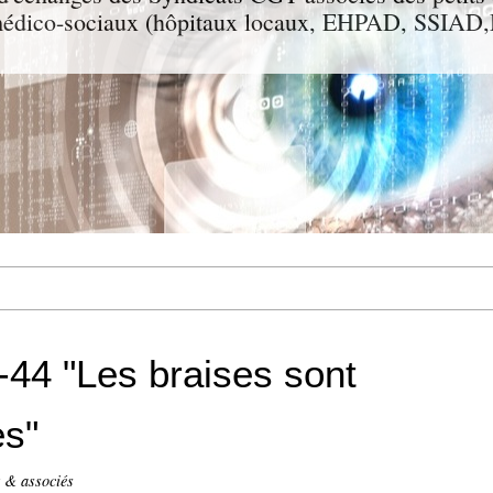
t médico-sociaux (hôpitaux locaux, EHPAD, SSIA
44 "Les braises sont
es"
t & associés