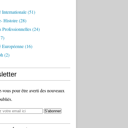
é Internationale
(51)
- Histoire
(28)
s Professionnelles
(24)
7)
té Européenne
(16)
ph
(2)
letter
vous pour être averti des nouveaux
publiés.