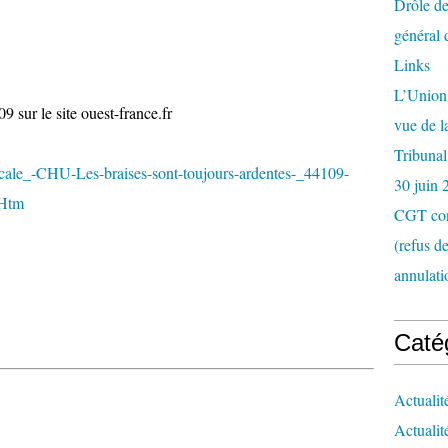
Drôle de
général 
Links
L’Union 
9 sur le site ouest-france.fr
vue de 
Tribunal
ocale_-CHU-Les-braises-sont-toujours-ardentes-_44109-
30 juin 
.Htm
CGT con
(refus d
annulati
Caté
Actualit
Actualit