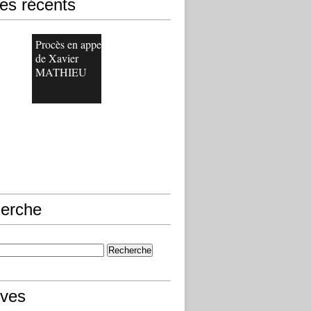
les récents
Procès en appel
de Xavier
MATHIEU
erche
ives