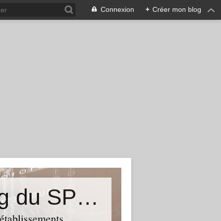
Connexion
+
Créer mon blog
&quot;Résistances&quot;-Le blog du SPHAB/CGT (56-Guémené-sur-Scorff) et des Syndicats CGT associés des petits établissements sanitaires, sociaux et médico-sociaux du Morbihan qui résistent à la casse
 établissements