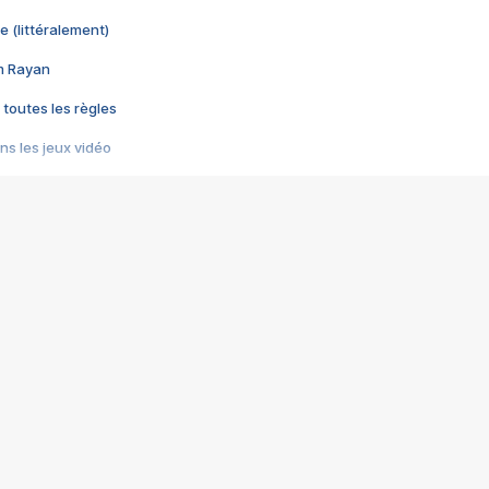
e (littéralement)
im Rayan
 toutes les règles
s les jeux vidéo
us choquant de Rockstar ? - Le scandale BULLY
e plus moche de Steam
du RÊVE tourne au CAUCHEMAR
pendant 8 heures
it… à tort
umiliés par un jeu vidéo
ire - Final Fantasy 8
ti un empire - Age of Empires