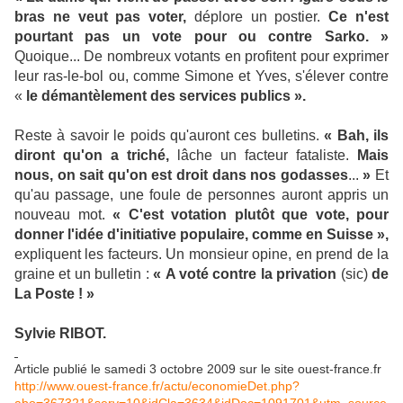
bras ne veut pas voter,
déplore un postier.
Ce n'est
pourtant pas un vote pour ou contre Sarko. »
Quoique... De nombreux votants en profitent pour exprimer
leur ras-le-bol ou, comme Simone et Yves, s'élever contre
«
le démantèlement des services publics ».
Reste à savoir le poids qu'auront ces bulletins.
« Bah, ils
diront qu'on a triché,
lâche un facteur fataliste.
Mais
nous, on sait qu'on est droit dans nos godasses
...
»
Et
qu'au passage, une foule de personnes auront appris un
nouveau mot.
« C'est votation plutôt que vote, pour
donner l'idée d'initiative populaire, comme en Suisse »,
expliquent les facteurs. Un monsieur opine, en prend de la
graine et un bulletin :
« A voté contre la privation
(sic)
de
La Poste
! »
Sylvie RIBOT.
Article publié le samedi 3 octobre 2009 sur le site ouest-france.fr
http://www.ouest-france.fr/actu/economieDet.php?