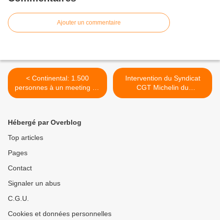
Ajouter un commentaire
< Continental: 1.500
Intervention du Syndicat
personnes à un meeting de
CGT Michelin du
soutien aux ouvriers
29/09/2009 (AG de rentrée
condamnés
de l’UD de la Haute Loire) >
Hébergé par Overblog
Top articles
Pages
Contact
Signaler un abus
C.G.U.
Cookies et données personnelles