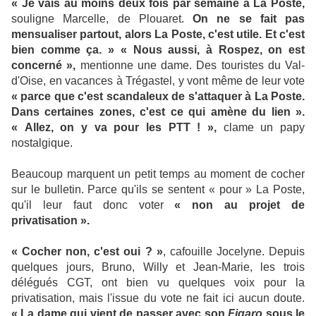
« Je vais au moins deux fois par semaine à La Poste,
souligne Marcelle, de Plouaret.
On ne se fait pas
mensualiser partout, alors La Poste, c'est utile. Et c'est
bien comme ça.
»
« Nous aussi, à Rospez, on est
concerné »,
mentionne une dame. Des touristes du Val-
d'Oise, en vacances à Trégastel, y vont même de leur vote
« parce que c'est scandaleux de s'attaquer à La Poste.
Dans certaines zones, c'est ce qui amène du lien ».
« Allez, on y va pour les PTT
! »,
clame un papy
nostalgique.
Beaucoup marquent un petit temps au moment de cocher
sur le bulletin. Parce qu'ils se sentent « pour » La Poste,
qu'il leur faut donc voter
« non au projet de
privatisation ».
« Cocher non, c'est oui
? »
, cafouille Jocelyne. Depuis
quelques jours, Bruno, Willy et Jean-Marie, les trois
délégués CGT, ont bien vu quelques voix pour la
privatisation, mais l'issue du vote ne fait ici aucun doute.
« La dame qui vient de passer avec son
Figaro
sous le