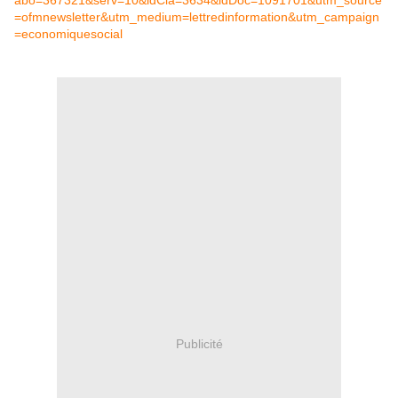
abo=367321&serv=10&idCla=3634&idDoc=1091701&utm_source
=ofmnewsletter&utm_medium=lettredinformation&utm_campaign
=economiquesocial
Publicité