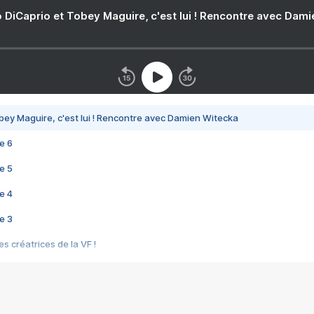
 DiCaprio et Tobey Maguire, c'est lui ! Rencontre avec Dam
bey Maguire, c'est lui ! Rencontre avec Damien Witecka
e 6
e 5
e 4
e 3
s créatrices de la VF !
e 2
e 1