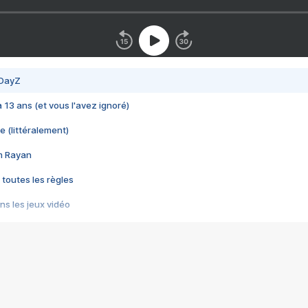
 DayZ
 a 13 ans (et vous l'avez ignoré)
e (littéralement)
im Rayan
 toutes les règles
s les jeux vidéo
us choquant de Rockstar ? - Le scandale BULLY
e plus moche de Steam
du RÊVE tourne au CAUCHEMAR
pendant 8 heures