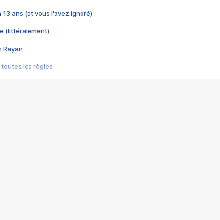
 a 13 ans (et vous l'avez ignoré)
e (littéralement)
im Rayan
 toutes les règles
s les jeux vidéo
us choquant de Rockstar ? - Le scandale BULLY
e plus moche de Steam
du RÊVE tourne au CAUCHEMAR
pendant 8 heures
it… à tort
umiliés par un jeu vidéo
ire - Final Fantasy 8