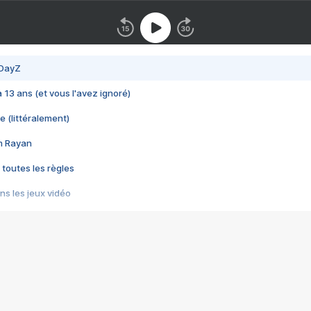
 DayZ
 a 13 ans (et vous l'avez ignoré)
e (littéralement)
im Rayan
 toutes les règles
s les jeux vidéo
us choquant de Rockstar ? - Le scandale BULLY
e plus moche de Steam
du RÊVE tourne au CAUCHEMAR
pendant 8 heures