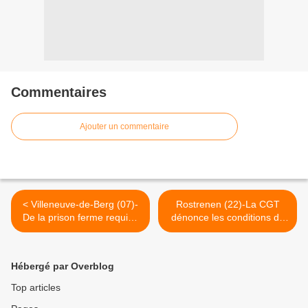
Commentaires
Ajouter un commentaire
< Villeneuve-de-Berg (07)-
Rostrenen (22)-La CGT
De la prison ferme requise
dénonce les conditions de
contre le directeur de la
travail à l'hôpital >
maison de retraite
Hébergé par Overblog
Top articles