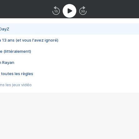
 DayZ
 a 13 ans (et vous l'avez ignoré)
e (littéralement)
im Rayan
 toutes les règles
s les jeux vidéo
us choquant de Rockstar ? - Le scandale BULLY
e plus moche de Steam
du RÊVE tourne au CAUCHEMAR
pendant 8 heures