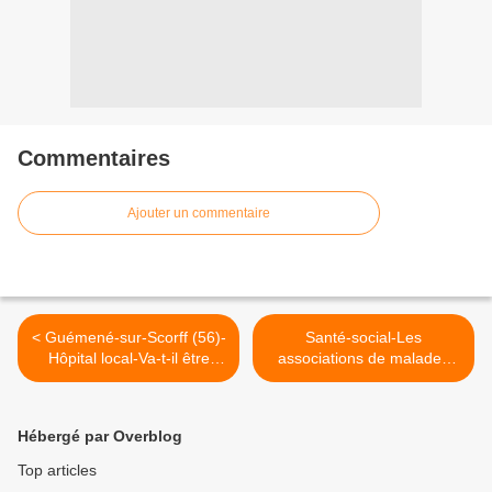
Commentaires
Ajouter un commentaire
< Guémené-sur-Scorff (56)-
Santé-social-Les
Hôpital local-Va-t-il être
associations de malades
contraint à la fermeture ?
scandalisées par la
nouvelle taxe sur les
complémentaires >
Hébergé par Overblog
Top articles