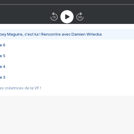
bey Maguire, c'est lui ! Rencontre avec Damien Witecka
e 6
e 5
e 4
e 3
s créatrices de la VF !
e 2
e 1
e Mektoub My Love arrive enfin ! Rencontre avec Shaïn Boumedine et Sal
i : après Toni en famille