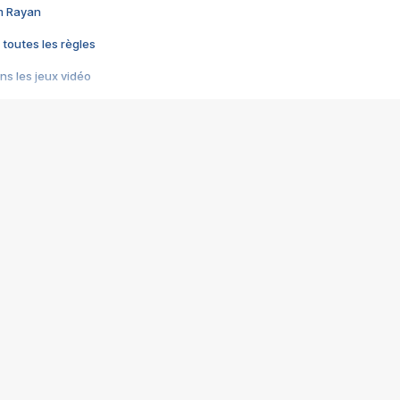
im Rayan
 toutes les règles
s les jeux vidéo
us choquant de Rockstar ? - Le scandale BULLY
e plus moche de Steam
du RÊVE tourne au CAUCHEMAR
pendant 8 heures
it… à tort
umiliés par un jeu vidéo
ire - Final Fantasy 8
ti un empire - Age of Empires
story DOFUS
tard, il crée l'un des pires jeux de tous les temps, MindsEye.