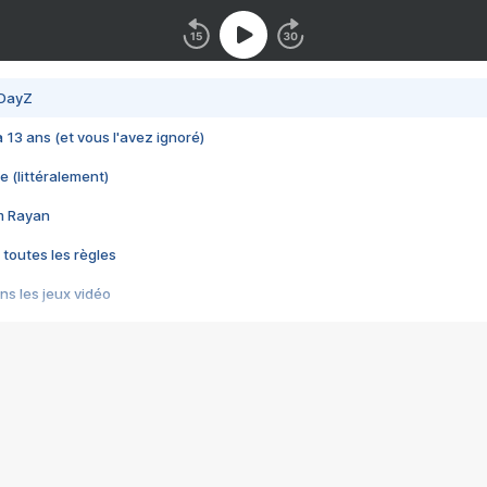
 DayZ
 a 13 ans (et vous l'avez ignoré)
e (littéralement)
im Rayan
 toutes les règles
s les jeux vidéo
us choquant de Rockstar ? - Le scandale BULLY
e plus moche de Steam
du RÊVE tourne au CAUCHEMAR
pendant 8 heures