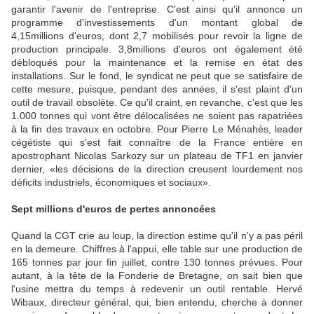
garantir l'avenir de l'entreprise. C'est ainsi qu'il annonce un
programme d'investissements d'un montant global de
4,15millions d'euros, dont 2,7 mobilisés pour revoir la ligne de
production principale. 3,8millions d'euros ont également été
débloqués pour la maintenance et la remise en état des
installations. Sur le fond, le syndicat ne peut que se satisfaire de
cette mesure, puisque, pendant des années, il s'est plaint d'un
outil de travail obsolète. Ce qu'il craint, en revanche, c'est que les
1.000 tonnes qui vont être délocalisées ne soient pas rapatriées
à la fin des travaux en octobre. Pour Pierre Le Ménahès, leader
cégétiste qui s'est fait connaître de la France entière en
apostrophant Nicolas Sarkozy sur un plateau de TF1 en janvier
dernier, «les décisions de la direction creusent lourdement nos
déficits industriels, économiques et sociaux».
Sept millions d'euros de pertes annoncées
Quand la CGT crie au loup, la direction estime qu'il n'y a pas péril
en la demeure. Chiffres à l'appui, elle table sur une production de
165 tonnes par jour fin juillet, contre 130 tonnes prévues. Pour
autant, à la tête de la Fonderie de Bretagne, on sait bien que
l'usine mettra du temps à redevenir un outil rentable. Hervé
Wibaux, directeur général, qui, bien entendu, cherche à donner