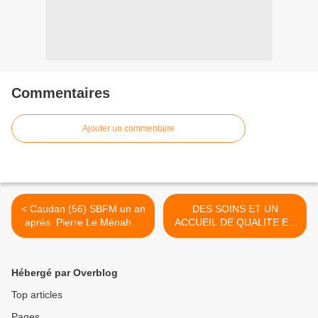
Commentaires
Ajouter un commentaire
< Caudan (56) SBFM un an
DES SOINS ET UN
après. Pierre Le Ménahès
ACCUEIL DE QUALITE EN
est «resté le même»
CENTRE-BRETAGNE
NECESSITENT LA
MOBILISATION DE LA
Hébergé par Overblog
POPULATION ET DE SES
ELUS >
Top articles
Pages