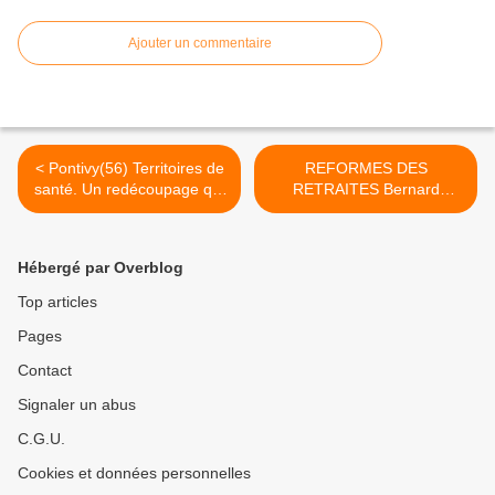
Ajouter un commentaire
< Pontivy(56) Territoires de
REFORMES DES
santé. Un redécoupage qui
RETRAITES Bernard
inquiète
Thibault : «Sarkozy sort ses
petits extincteurs» >
Hébergé par Overblog
Top articles
Pages
Contact
Signaler un abus
C.G.U.
Cookies et données personnelles