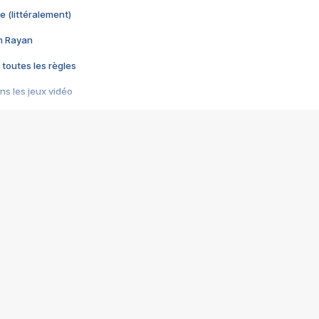
e (littéralement)
im Rayan
 toutes les règles
s les jeux vidéo
us choquant de Rockstar ? - Le scandale BULLY
e plus moche de Steam
du RÊVE tourne au CAUCHEMAR
pendant 8 heures
it… à tort
umiliés par un jeu vidéo
ire - Final Fantasy 8
ti un empire - Age of Empires