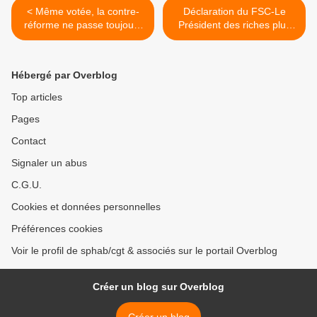
< Même votée, la contre-
Déclaration du FSC-Le
réforme ne passe toujours
Président des riches plus
pas
isolé que jamais-La
résistance doit gagner en
ampleur >
Hébergé par Overblog
Top articles
Pages
Contact
Signaler un abus
C.G.U.
Cookies et données personnelles
Préférences cookies
Voir le profil de sphab/cgt & associés sur le portail Overblog
Créer un blog sur Overblog