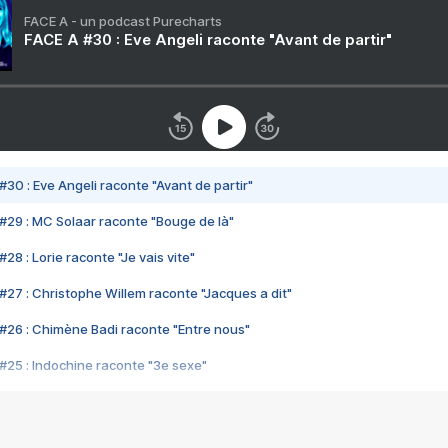
FACE A - un podcast Purecharts
FACE A #30 : Eve Angeli raconte "Avant de partir"
#30 : Eve Angeli raconte "Avant de partir"
#29 : MC Solaar raconte "Bouge de là"
28 : Lorie raconte "Je vais vite"
#27 : Christophe Willem raconte "Jacques a dit"
#26 : Chimène Badi raconte "Entre nous"
#25 : Indochine raconte "3e sexe"
#24 : Zaho raconte "C'est chelou"
#23 : Patrick Bruel raconte "Au café des délices"