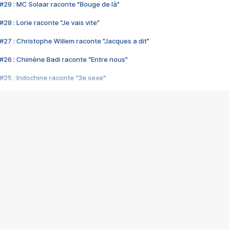
#29 : MC Solaar raconte "Bouge de là"
28 : Lorie raconte "Je vais vite"
#27 : Christophe Willem raconte "Jacques a dit"
#26 : Chimène Badi raconte "Entre nous"
#25 : Indochine raconte "3e sexe"
#24 : Zaho raconte "C'est chelou"
#23 : Patrick Bruel raconte "Au café des délices"
#22 : Kyo raconte "Le chemin"
#21 : Nolwenn Leroy raconte "Cassé"
#20 : Patrick Hernandez raconte "Born to be alive"
#19 : Lorie raconte "Près de moi"
#18 : Michael Jones raconte "A nos actes manqués" (avec Jean-Jacque
#17 : Khaled raconte "Aïcha"