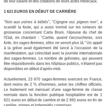
de leur salaire et des cotations de leurs actes médicaux.
1 621 EUROS EN DÉBUT DE CARRIÈRE
"Non aux usines à bébés"
,
"Cigogne oui, pigeon non"
, a
scandé la foule, qui a aussi ironisé sur les rumeurs de
grossesse concernant Carla Bruni, l'épouse du chef de
l'Etat, en chantant :
"Carlita, quand t'accoucheras, sois
forte, les sages-femmes, elles ne seront plus là."
Un appel
à la grève avait également été lancé à l'occasion de la
manifestation, qui coïncidait avec la journée internationale
des sages-femmes. Le nombre de grévistes, qui peuvent
être réquisitionnés dans les hôpitaux publics, n'étaient pas
disponibles en début d'après-midi.
Actuellement, 23 870 sages-femmes exercent en France,
dont moins de 2 % d'hommes, selon les chiffres officiels.
Le traitement net mensuel d'une sage-femme de classe
normale dans la fonction publique hospitalière est de 1
621 euros en début de carrière et de 2 691 euros en fin de
carrière, primes et indemnités comprises.