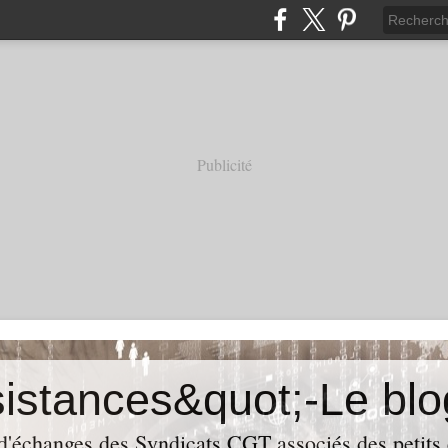
Publicité
 d'échanges des Syndicats CGT associés des petits