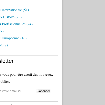
é Internationale
(51)
- Histoire
(28)
s Professionnelles
(24)
7)
té Européenne
(16)
ph
(2)
letter
vous pour être averti des nouveaux
publiés.