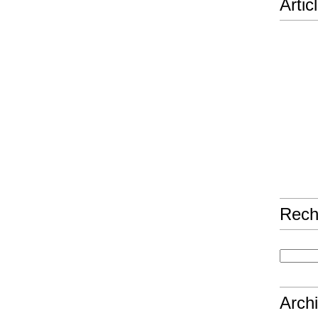
Artic
Rech
Arch