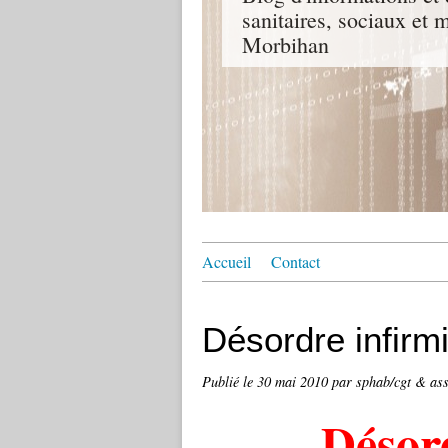
sanitaires, sociaux e
Morbihan
Accueil
Contact
Désordre infirm
Publié le
30 mai 2010
par sphab/cgt & ass
Désor