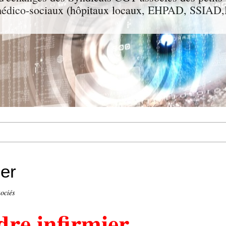
t médico-sociaux (hôpitaux locaux, EHPAD, SSIA
ier
ociés
dre infirmier