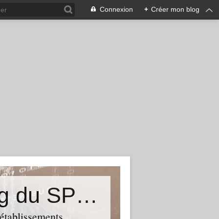
Connexion
+
Créer mon blog
&quot;Résistances&quot;-Le blog du SPHAB/CGT (56-Guémené-sur-Scorff) et des Syndicats CGT associés des petits établissements sanitaires, sociaux et médico-sociaux du Morbihan qui résistent à la casse
 établissements