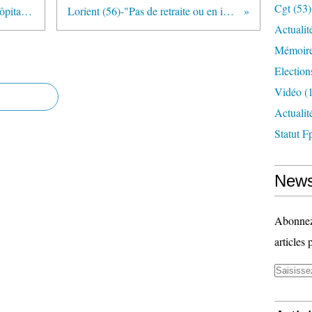
Cgt
(53)
Loi HPST : quel avenir pour les hôpitaux locaux ?
Lorient (56)-"Pas de retraite ou en invalidité..."
Actualit
Mémoire
Election
Vidéo
(1
Actuali
Statut F
News
Abonnez-
articles 