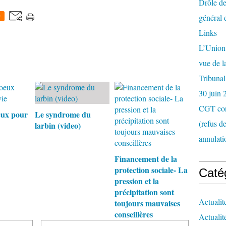
Drôle de
général 
0
Links
L’Union 
vue de 
Tribunal
30 juin 
CGT con
eux pour
Le syndrome du
(refus d
larbin (video)
annulati
Financement de la
protection sociale- La
Caté
pression et la
précipitation sont
Actualit
toujours mauvaises
conseillères
Actualit