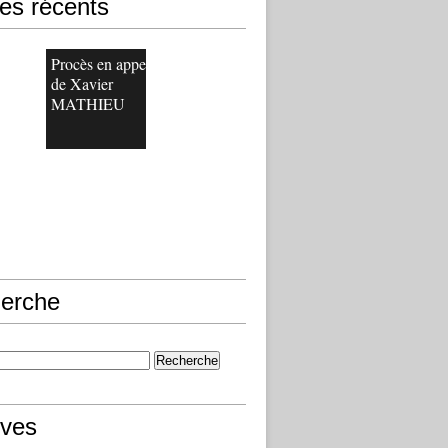
les récents
Procès en appel
de Xavier
MATHIEU
erche
ives