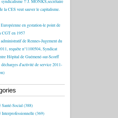
 syndicalisme !! J. MONKS,secrétaire
de la CES veut sauver le capitalisme.
Européenne en gestation-le point de
la CGT en 1957
 administratif de Rennes-Jugement du
2011, requête n°1100504, Syndicat
tre Hôpital de Guémené-sur-Scorff
e décharges d'activité de service 2011-
on)
gories
é Santé-Social
(388)
é Interprofessionnelle
(369)