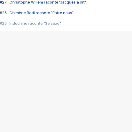
#27 : Christophe Willem raconte "Jacques a dit"
#26 : Chimène Badi raconte "Entre nous"
#25 : Indochine raconte "3e sexe"
#24 : Zaho raconte "C'est chelou"
#23 : Patrick Bruel raconte "Au café des délices"
#22 : Kyo raconte "Le chemin"
#21 : Nolwenn Leroy raconte "Cassé"
#20 : Patrick Hernandez raconte "Born to be alive"
#19 : Lorie raconte "Près de moi"
#18 : Michael Jones raconte "A nos actes manqués" (avec Jean-Jacque
#17 : Khaled raconte "Aïcha"
#16 : Corneille raconte "Parce qu'on vient de loin"
#15 : Indochine raconte "L'aventurier"