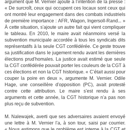
argument que M. Vernier ajoute à l'intention de la presse :
« De surcroît, ceux qui occupent ces locaux sont ceux qui
ont montré leur engagement dans des combats industriels
de première importance : AFR, Wagon, Ingersoll-Rand... »
À cette situation, s'ajoute un autre fait qui vient compliquer
le tableau. En 2010, le maire avait néanmoins versé la
subvention municipale accordée à tous les syndicats dits
représentatifs à la seule CGT confédérée. Ce geste trouve
sa justification dans le jugement rendu avant les dernières
élections prud'homales. La justice avait estimé que seule
la CGT confédérée pouvait porter les couleurs de la CGT à
ces élections et non la CGT historique. « C'était aussi pour
couper la poire en deux », argumente M. Vernier. Odile
Hage, une conseillère d'opposition (PC), avait protesté
contre cette attribution. Le maire s'est rendu à ses
arguments et cette année, la CGT historique n'a pas non
plus reçu de subvention.
M. Nalewajek, averti que ses adversaires avaient envoyé
une lettre à M. Vernier l'a, à son tour, saisi par courrier.
« Nous estimons que le problème est interne à la CGT et