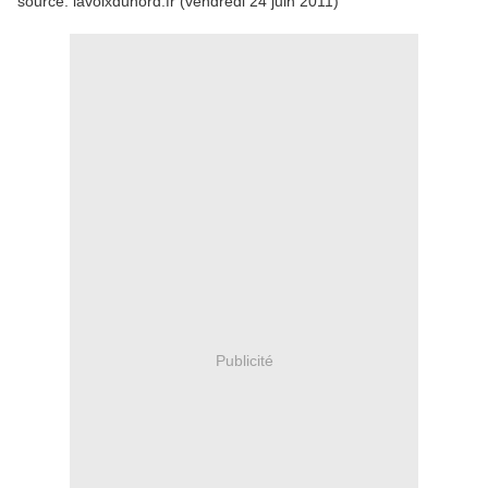
source: lavoixdunord.fr (vendredi 24 juin 2011)
Publicité