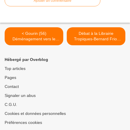
Ajouter un commentaire
< Gourin (56)
Débat à la Librairie
Déménagement vers le
Tropiques-Bernard Friot
nouvel Ehpad
revient sur l'enjeu des
retraites >
Hébergé par Overblog
Top articles
Pages
Contact
Signaler un abus
C.G.U.
Cookies et données personnelles
Préférences cookies