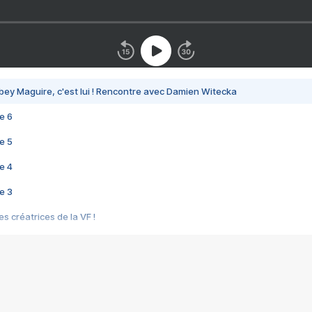
bey Maguire, c'est lui ! Rencontre avec Damien Witecka
e 6
e 5
e 4
e 3
s créatrices de la VF !
e 2
e 1
e Mektoub My Love arrive enfin ! Rencontre avec Shaïn Boumedine et Sal