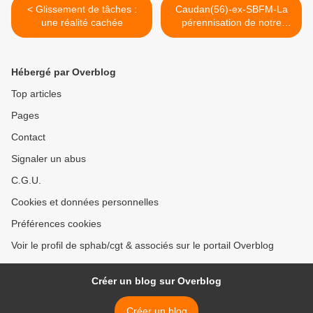
< Glissement de tâches :
Caudan(56)-ex-SBFM-La
une réalité cachée
pérennisation de notre
fonderie et de ses emplois
est acquise. >
Hébergé par Overblog
Top articles
Pages
Contact
Signaler un abus
C.G.U.
Cookies et données personnelles
Préférences cookies
Voir le profil de sphab/cgt & associés sur le portail Overblog
Créer un blog sur Overblog
Créer un blog