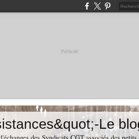
Publicité
 d'échanges des Syndicats CGT associés des petits