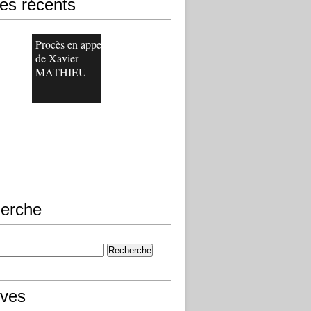
les récents
Procès en appel
de Xavier
MATHIEU
erche
ives