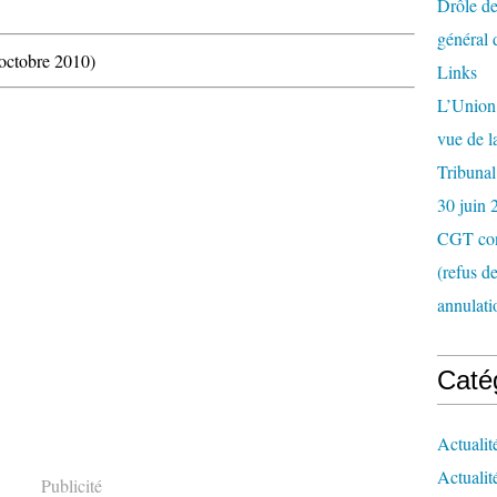
Drôle de
général 
octobre 2010)
Links
L’Union 
vue de 
Tribunal
30 juin 
CGT con
(refus d
annulati
Caté
Actualit
Actualit
Publicité