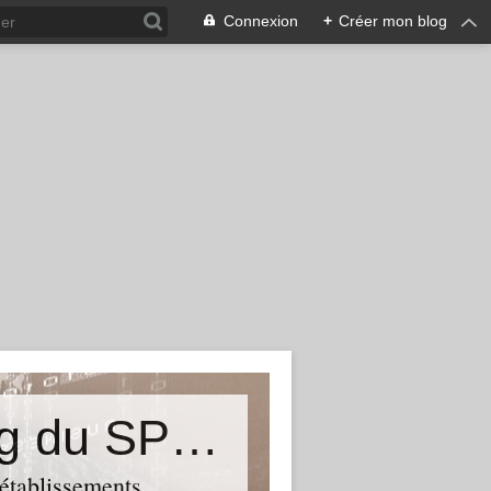
Connexion
+
Créer mon blog
&quot;Résistances&quot;-Le blog du SPHAB/CGT (56-Guémené-sur-Scorff) et des Syndicats CGT associés des petits établissements sanitaires, sociaux et médico-sociaux du Morbihan qui résistent à la casse
 établissements