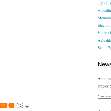
Cgt
(53)
Actualit
Mémoire
Election
Vidéo
(1
Actuali
Statut F
News
Abonnez-
articles 
post
0