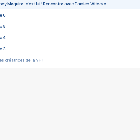
bey Maguire, c'est lui ! Rencontre avec Damien Witecka
e 6
e 5
e 4
e 3
s créatrices de la VF !
e 2
e 1
e Mektoub My Love arrive enfin ! Rencontre avec Shaïn Boumedine et Sal
i : après Toni en famille
elle réalise le bouleversant Dites lui que je l'aime
ais ! Rencontre autour de Vie privée de Rebecca Zlotowski
 de Marguerite, Grave... Rencontre avec Ella Rumpf