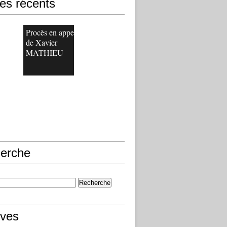
les récents
Procès en appel
de Xavier
MATHIEU
erche
ives