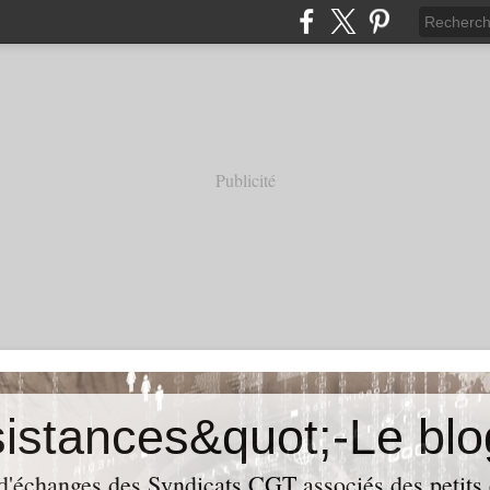
Publicité
 d'échanges des Syndicats CGT associés des petits