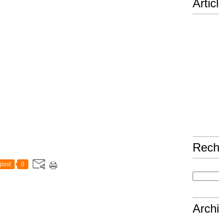
Artic
Rech
post
0
Arch