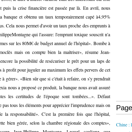
 puis la crise financière est passée par là. En avril, nous
 la banque et obtenu un taux temporairement capé à4,95%
nus. Cela nous permet d'avoir un taux proche des emprunts à
hilippeMontagne qui l'assure: l'emprunt toxique souscrit n'a
rmes sur les 80M€ de budget annuel de l'hôpital». Bombe à
moclès mais on compte bien la maîtriser», résume Jean-
ncore la possibilité de resécuriser le prêt pour un laps de
s à profit pour juguler au maximum les effets pervers de cet
 gérer». «Bien sûr que si c'était à refaire, on s'y prendrait
exia nous a proposé ce produit, la banque nous avait assuré
tes les certitudes de l'époque sont tombées...». Défaut
e pas tous les éléments pour apprécier l'imprudence mais on
Page
la responsabilité». C'est la première fois que l'hôpital,
tte bien gérée, selon la chambre régionale des comptes»,
Chine : 
 assure Jean-Philippe Montagne. Lequel souligne que