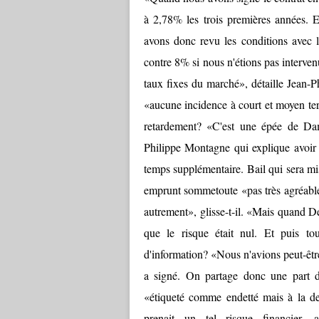
à 2,78% les trois premières années. Et
avons donc revu les conditions avec
contre 8% si nous n'étions pas interve
taux fixes du marché», détaille Jean-P
«aucune incidence à court et moyen te
retardement? «C'est une épée de Da
Philippe Montagne qui explique avoir e
temps supplémentaire. Bail qui sera mi
emprunt sommetoute «pas très agréable à
autrement», glisse-t-il. «Mais quand D
que le risque était nul. Et puis tou
d'information? «Nous n'avions peut-êtr
a signé. On partage donc une part de 
«étiqueté comme endetté mais à la de
prenait un tel risque financier,