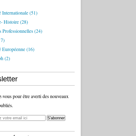
é Internationale
(51)
- Histoire
(28)
s Professionnelles
(24)
7)
té Européenne
(16)
ph
(2)
letter
vous pour être averti des nouveaux
publiés.