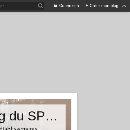
Connexion
+
Créer mon blog
&quot;Résistances&quot;-Le blog du SPHAB/CGT (56-Guémené-sur-Scorff) et des Syndicats CGT associés des petits établissements sanitaires, sociaux et médico-sociaux du Morbihan qui résistent à la casse
 établissements