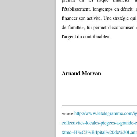
l'établissement, longtemps en déficit,
financer son activité. Une stratégie qu
de famille», lui permet d'économiser
l'argent du contribuable».
Arnaud Morvan
http://www.letelegramme.com/ig/
source
collectivites-locales-piegees-a-grand
xtmc=H%C3%B4pital%20de%20Lann