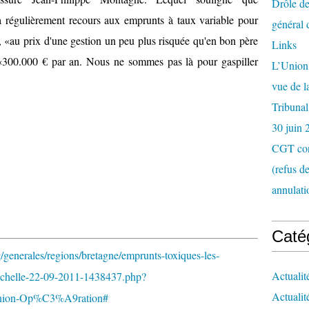
Drôle de
 a régulièrement recours aux emprunts à taux variable pour
général 
i, «au prix d'une gestion un peu plus risquée qu'en bon père
Links
 «300.000 € par an. Nous ne sommes pas là pour gaspiller
L’Union 
vue de 
Tribunal
30 juin 
CGT con
(refus d
annulati
Caté
generales/regions/bretagne/emprunts-toxiques-les-
Actualit
e-echelle-22-09-2011-1438437.php?
Actualit
ion-Op%C3%A9ration#