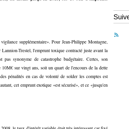
Suiv
 vigilance supplémentaire». Pour Jean-Philippe Montagne,
r Lannion-Trestel, l'emprunt toxique contracté juste avant la
est pas synonyme de catastrophe budgétaire. Certes, son
e 10M€ sur vingt ans, soit un quart de l'encours de la dette
nt des pénalités en cas de volonté de solder les comptes est
autant, cet emprunt exotique «est sécurisé», et ce «jusqu'en
08, le taux d'intérêt variable était très intéressant car fixé