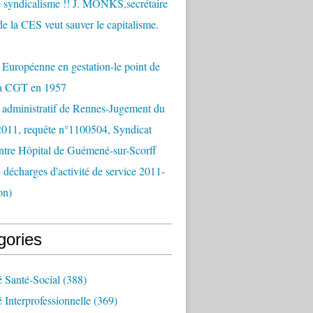
 syndicalisme !! J. MONKS,secrétaire
de la CES veut sauver le capitalisme.
Européenne en gestation-le point de
la CGT en 1957
 administratif de Rennes-Jugement du
2011, requête n°1100504, Syndicat
tre Hôpital de Guémené-sur-Scorff
e décharges d'activité de service 2011-
on)
gories
é Santé-Social
(388)
é Interprofessionnelle
(369)