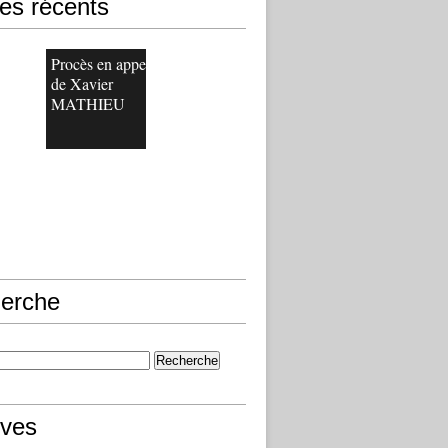
les récents
Procès en appel
de Xavier
MATHIEU
erche
ives