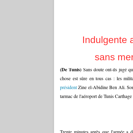
Indulgente a
sans merc
(De Tunis)
Sans doute ont-ils jugé qu
chose est sûre en tous cas : les milit
président
Zine el-Abidine Ben Ali. Son 
tarmac de l'aéroport de Tunis Carthage
Trente minutes après que l'armée a dé