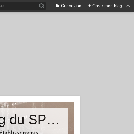
Connexion
+
Créer mon blog
&quot;Résistances&quot;-Le blog du SPHAB/CGT (56-Guémené-sur-Scorff) et des Syndicats CGT associés des petits établissements sanitaires, sociaux et médico-sociaux du Morbihan qui résistent à la casse
 établissements