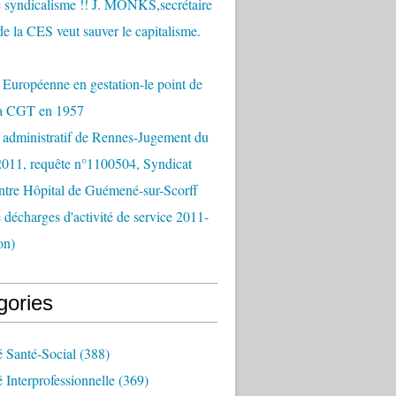
 syndicalisme !! J. MONKS,secrétaire
de la CES veut sauver le capitalisme.
Européenne en gestation-le point de
la CGT en 1957
 administratif de Rennes-Jugement du
2011, requête n°1100504, Syndicat
tre Hôpital de Guémené-sur-Scorff
e décharges d'activité de service 2011-
on)
gories
é Santé-Social
(388)
é Interprofessionnelle
(369)