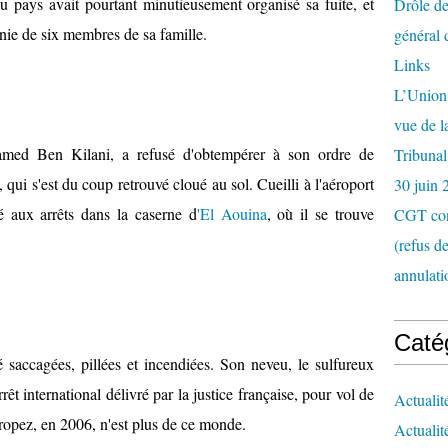
 pays avait pourtant minutieusement organisé sa fuite, et
Drôle de
nie de six membres de sa famille.
général 
Links
L’Union 
vue de 
ed Ben Kilani, a refusé d'obtempérer à son ordre de
Tribunal
, qui s'est du coup retrouvé cloué au sol. Cueilli à l'aéroport
30 juin 
é aux arrêts dans la caserne d
'El Aouina
, où il se trouve
CGT con
(refus d
annulati
Caté
 saccagées, pillées et incendiées. Son neveu, le sulfureux
rrêt international délivré par la justice française, pour vol de
Actualit
ropez, en 2006, n'est plus de ce monde.
Actualit