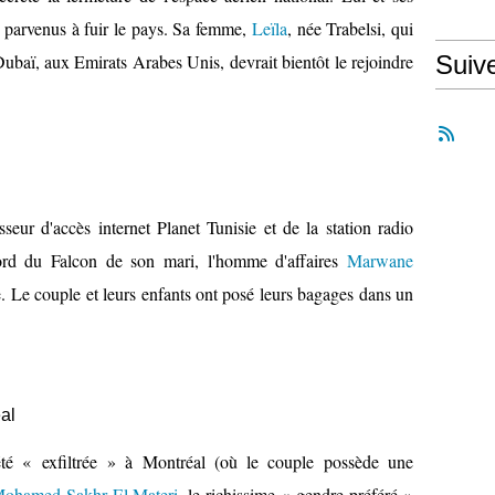
nt parvenus à fuir le pays. Sa femme,
Leïla
, née Trabelsi, qui
 Dubaï, aux Emirats Arabes Unis, devrait bientôt le rejoindre
Suiv
sseur d'accès internet Planet Tunisie et de la station radio
rd du Falcon de son mari, l'homme d'affaires
Marwane
ce. Le couple et leurs enfants ont posé leurs bagages dans un
al
 été « exfiltrée » à Montréal (où le couple possède une
ohamed Sakhr El Materi
, le richissime « gendre préféré »