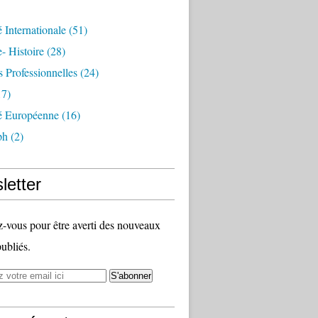
é Internationale
(51)
- Histoire
(28)
s Professionnelles
(24)
7)
té Européenne
(16)
ph
(2)
letter
vous pour être averti des nouveaux
publiés.