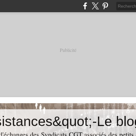
Publicité
 d'échanges des Syndicats CGT associés des petits