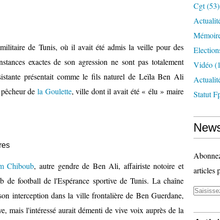
Cgt
(53)
Actualit
Mémoire
militaire de Tunis, où il avait été admis la veille pour des
Election
onstances exactes de son agression ne sont pas totalement
Vidéo
(1
sistante présentait comme le fils naturel de Leïla Ben Ali
Actuali
un pêcheur de
la Goulette
, ville dont il avait été « élu » maire
Statut F
News
res
Abonnez-
im Chiboub
, autre gendre de Ben Ali, affairiste notoire et
articles 
b de football de l'Espérance sportive de Tunis. La chaîne
on interception dans la ville frontalière de Ben Guerdane,
e, mais l'intéressé aurait démenti de vive voix auprès de la