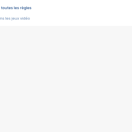
 toutes les règles
s les jeux vidéo
us choquant de Rockstar ? - Le scandale BULLY
e plus moche de Steam
du RÊVE tourne au CAUCHEMAR
pendant 8 heures
it… à tort
umiliés par un jeu vidéo
ire - Final Fantasy 8
ti un empire - Age of Empires
story DOFUS
tard, il crée l'un des pires jeux de tous les temps, MindsEye.