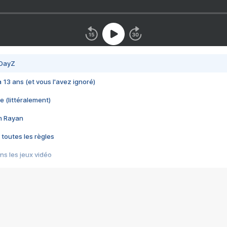
 DayZ
 a 13 ans (et vous l'avez ignoré)
e (littéralement)
im Rayan
 toutes les règles
s les jeux vidéo
us choquant de Rockstar ? - Le scandale BULLY
e plus moche de Steam
du RÊVE tourne au CAUCHEMAR