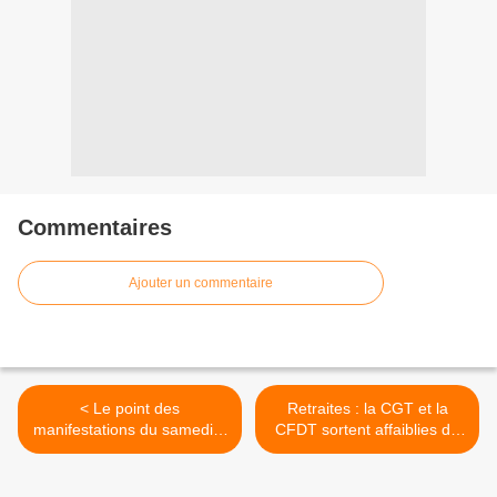
Commentaires
Ajouter un commentaire
< Le point des
Retraites : la CGT et la
manifestations du samedi 6
CFDT sortent affaiblies du
novembre 2010 en
conflit avec l'exécutif >
morbihan