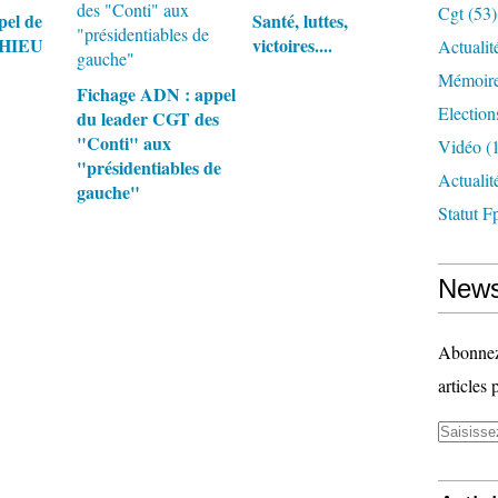
Cgt
(53)
pel de
Santé, luttes,
THIEU
victoires....
Actualit
Mémoire
Fichage ADN : appel
Election
du leader CGT des
"Conti" aux
Vidéo
(1
"présidentiables de
Actuali
gauche"
Statut F
News
Abonnez-
articles 