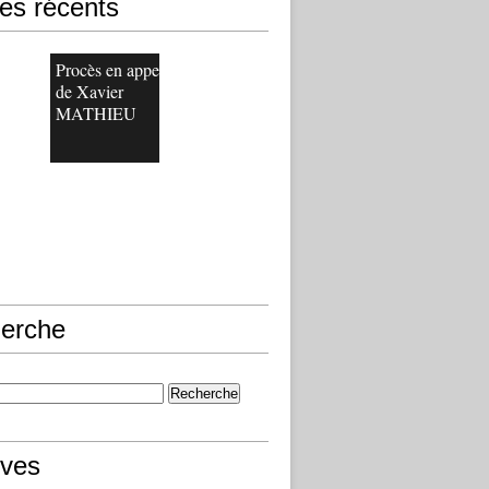
les récents
Procès en appel
de Xavier
MATHIEU
erche
ives