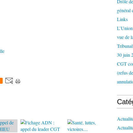
Drôle de
général 
Links
L’Union 
vue de 
Tribunal
lle
30 juin 
CGT con
(refus d
annulati
0
Caté
Actualit
Actualit