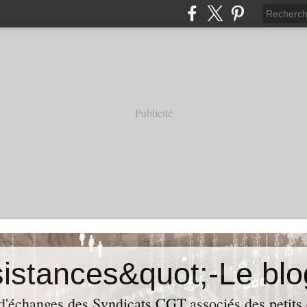
Publicité
 d'échanges des Syndicats CGT associés des petits