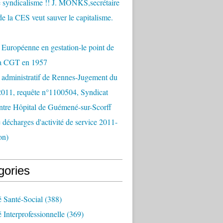
 syndicalisme !! J. MONKS,secrétaire
de la CES veut sauver le capitalisme.
Européenne en gestation-le point de
la CGT en 1957
 administratif de Rennes-Jugement du
2011, requête n°1100504, Syndicat
tre Hôpital de Guémené-sur-Scorff
e décharges d'activité de service 2011-
on)
gories
é Santé-Social
(388)
é Interprofessionnelle
(369)