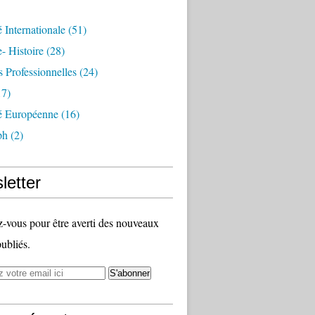
é Internationale
(51)
- Histoire
(28)
s Professionnelles
(24)
7)
té Européenne
(16)
ph
(2)
letter
vous pour être averti des nouveaux
publiés.