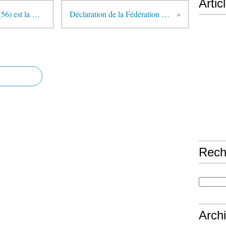
Artic
La maison de retraite de Meucon (56) est la meilleure en Bretagne selon Guide de la Santé
Déclaration de la Fédération Syndicale Mondiale sur la Libye
Rech
Arch