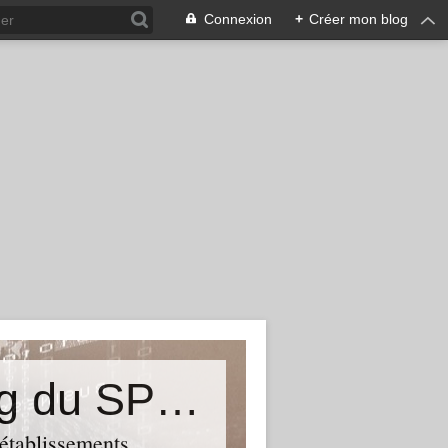
Connexion
+
Créer mon blog
&quot;Résistances&quot;-Le blog du SPHAB/CGT (56-Guémené-sur-Scorff) et des Syndicats CGT associés des petits établissements sanitaires, sociaux et médico-sociaux du Morbihan qui résistent à la casse
 établissements