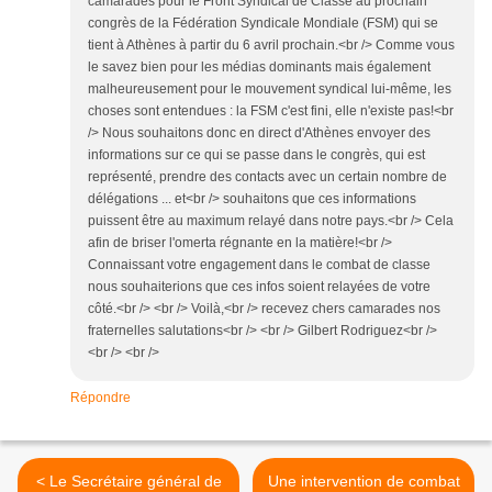
camarades pour le Front Syndical de Classe au prochain
congrès de la Fédération Syndicale Mondiale (FSM) qui se
tient à Athènes à partir du 6 avril prochain.<br /> Comme vous
le savez bien pour les médias dominants mais également
malheureusement pour le mouvement syndical lui-même, les
choses sont entendues : la FSM c'est fini, elle n'existe pas!<br
/> Nous souhaitons donc en direct d'Athènes envoyer des
informations sur ce qui se passe dans le congrès, qui est
représenté, prendre des contacts avec un certain nombre de
délégations ... et<br /> souhaitons que ces informations
puissent être au maximum relayé dans notre pays.<br /> Cela
afin de briser l'omerta régnante en la matière!<br />
Connaissant votre engagement dans le combat de classe
nous souhaiterions que ces infos soient relayées de votre
côté.<br /> <br /> Voilà,<br /> recevez chers camarades nos
fraternelles salutations<br /> <br /> Gilbert Rodriguez<br />
<br /> <br />
Répondre
< Le Secrétaire général de
Une intervention de combat