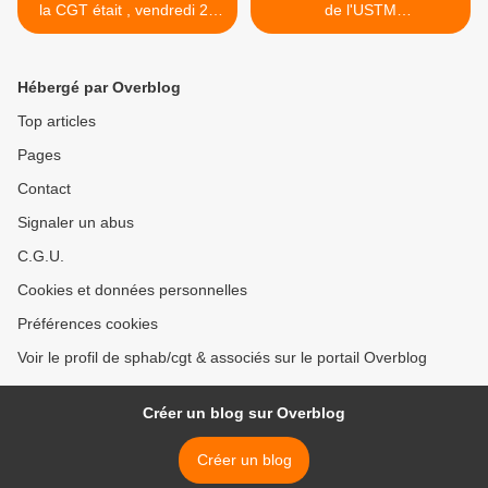
la CGT était , vendredi 25
de l'USTM
février, l'invité de
Flandres/Douaisis/Dunkerq
Christophe BARBIER sur
ue ! >
LCI.
Hébergé par Overblog
Top articles
Pages
Contact
Signaler un abus
C.G.U.
Cookies et données personnelles
Préférences cookies
Voir le profil de sphab/cgt & associés sur le portail Overblog
Créer un blog sur Overblog
Créer un blog