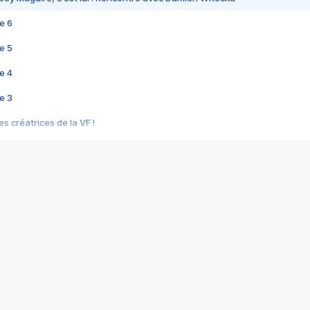
e 6
e 5
e 4
e 3
s créatrices de la VF !
e 2
e 1
e Mektoub My Love arrive enfin ! Rencontre avec Shaïn Boumedine et Sal
i : après Toni en famille
elle réalise le bouleversant Dites lui que je l'aime
ais ! Rencontre autour de Vie privée de Rebecca Zlotowski
 de Marguerite, Grave... Rencontre avec Ella Rumpf