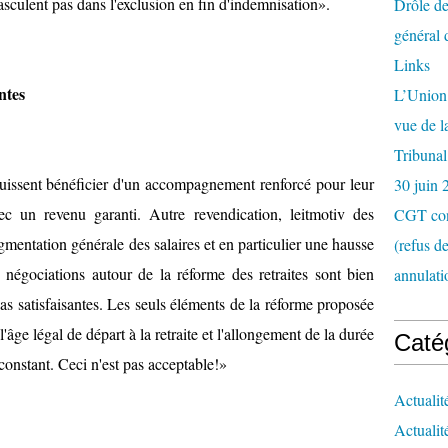
asculent pas dans l'exclusion en fin d'indemnisation».
Drôle de
général 
Links
ntes
L’Union 
vue de 
Tribunal
puissent bénéficier d'un accompagnement renforcé pour leur
30 juin 
c un revenu garanti. Autre revendication, leitmotiv des
CGT con
entation générale des salaires et en particulier une hausse
(refus d
s négociations autour de la réforme des retraites sont bien
annulati
s satisfaisantes. Les seuls éléments de la réforme proposée
'âge légal de départ à la retraite et l'allongement de la durée
Caté
constant. Ceci n'est pas acceptable!»
Actualit
Actualit