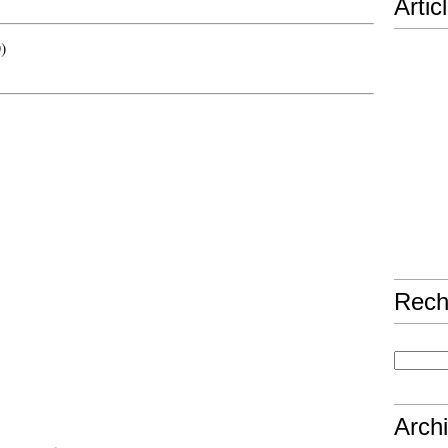
Artic
)
Rech
Arch