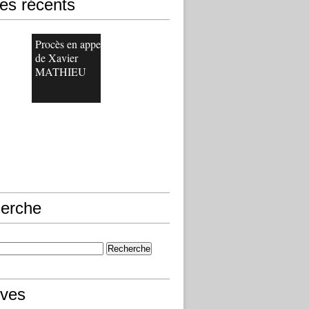
les récents
Procès en appel
de Xavier
MATHIEU
erche
ives