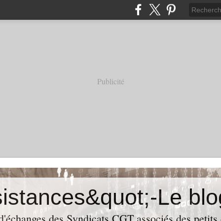
Publicité
 d'échanges des Syndicats CGT associés des petits