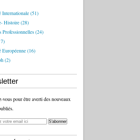
é Internationale
(51)
- Histoire
(28)
s Professionnelles
(24)
7)
té Européenne
(16)
ph
(2)
letter
vous pour être averti des nouveaux
publiés.