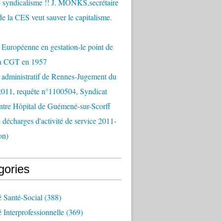
 syndicalisme !! J. MONKS,secrétaire
de la CES veut sauver le capitalisme.
Européenne en gestation-le point de
la CGT en 1957
 administratif de Rennes-Jugement du
2011, requête n°1100504, Syndicat
tre Hôpital de Guémené-sur-Scorff
e décharges d'activité de service 2011-
on)
gories
é Santé-Social
(388)
é Interprofessionnelle
(369)