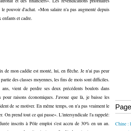
tronat et des financiers». Les revendications prioritaires
 et le pouvoir d'achat. «Mon salaire n'a pas augmenté depuis
 enfants et cadre.
ix de mon caddie est monté, lui, en flèche. Je n'ai pas peur
 partie des classes moyennes, les fins de mois sont difficiles.
9 ans, vient de perdre ses deux précédents boulots dans
s pour raisons économiques. J'avoue que là, je baisse les
évident de se motiver. En même temps, on n'a pas vraiment le
Page
r. On prend tout ce qui passe». L'intersyndicale l'a rappelé:
rée inscrits à Pôle emploi s'est accru de 30% en un an.
Chine : 