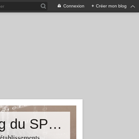
Connexion
+
Créer mon blog
&quot;Résistances&quot;-Le blog du SPHAB/CGT (56-Guémené-sur-Scorff) et des Syndicats CGT associés des petits établissements sanitaires, sociaux et médico-sociaux du Morbihan qui résistent à la casse
 établissements