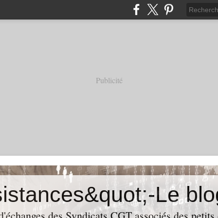
Publicité
 d'échanges des Syndicats CGT associés des petits