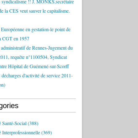
 syndicalisme !! J. MONKS,secrétaire
de la CES veut sauver le capitalisme.
Européenne en gestation-le point de
la CGT en 1957
 administratif de Rennes-Jugement du
2011, requête n°1100504, Syndicat
tre Hôpital de Guémené-sur-Scorff
e décharges d'activité de service 2011-
on)
gories
é Santé-Social
(388)
é Interprofessionnelle
(369)