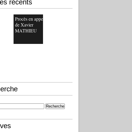
les récents
Procès en appel
de Xavier
MATHIEU
erche
ives