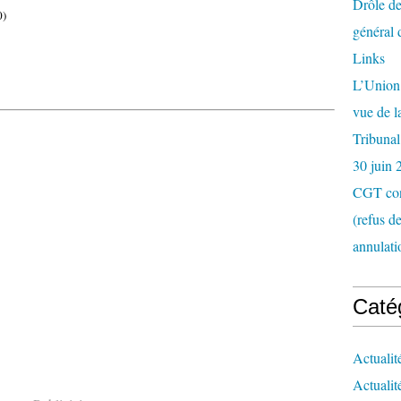
Drôle de
0)
général 
Links
L’Union 
vue de 
Tribunal
30 juin 
CGT con
(refus d
annulati
Caté
Actualit
Actualit