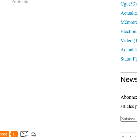
Publicité
Cgt
(53)
Actualit
Mémoire
Election
Vidéo
(1
Actuali
Statut F
News
Abonnez-
articles 
post
0