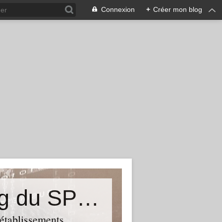
Connexion
+
Créer mon blog
&quot;Résistances&quot;-Le blog du SPHAB/CGT (56-Guémené-sur-Scorff) et des Syndicats CGT associés des petits établissements sanitaires, sociaux et médico-sociaux du Morbihan qui résistent à la casse
 établissements