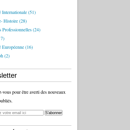
é Internationale
(51)
- Histoire
(28)
s Professionnelles
(24)
7)
té Européenne
(16)
ph
(2)
letter
vous pour être averti des nouveaux
publiés.