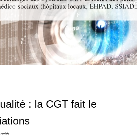
t médico-sociaux (hôpitaux locaux, EHPAD, SSIA
alité : la CGT fait le
iations
sociés