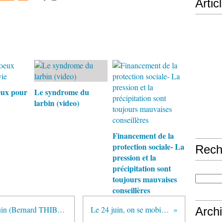
Artic
eux pour
Le syndrome du
larbin (video)
Financement de la
protection sociale- La
Rech
pression et la
précipitation sont
toujours mauvaises
conseillères
La CGT croit à un sursaut le 24 juin (Bernard THIBAULT)
Le 24 juin, on se mobilise !
Arch