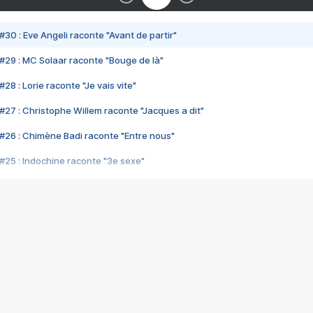
#30 : Eve Angeli raconte "Avant de partir"
#29 : MC Solaar raconte "Bouge de là"
28 : Lorie raconte "Je vais vite"
#27 : Christophe Willem raconte "Jacques a dit"
#26 : Chimène Badi raconte "Entre nous"
#25 : Indochine raconte "3e sexe"
#24 : Zaho raconte "C'est chelou"
#23 : Patrick Bruel raconte "Au café des délices"
#22 : Kyo raconte "Le chemin"
#21 : Nolwenn Leroy raconte "Cassé"
#20 : Patrick Hernandez raconte "Born to be alive"
#19 : Lorie raconte "Près de moi"