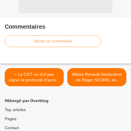
Commentaires
Ajouter un commentaire
< La CGT ne doit pas
Affaire Renault-Déclaration
signer le protocole d'accord
de Roger SILVAIN, ex-
sur la précarité des
administrateur, président du
fonctionnaires
Front syndical de classe >
Hébergé par Overblog
Top articles
Pages
Contact